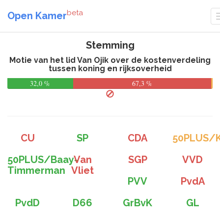
beta
Open Kamer
Stemming
Motie van het lid Van Ojik over de kostenverdeling
tussen koning en rijksoverheid
32,0 %
67,3 %
CU
SP
CDA
50PLUS/K
50PLUS/Baay-
Van
SGP
VVD
Timmerman
Vliet
PVV
PvdA
PvdD
D66
GrBvK
GL