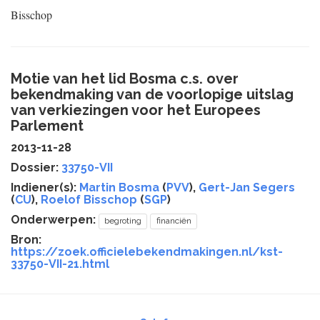
Bisschop
Motie van het lid Bosma c.s. over
bekendmaking van de voorlopige uitslag
van verkiezingen voor het Europees
Parlement
2013-11-28
Dossier:
33750-VII
Indiener(s):
Martin Bosma
(
PVV
),
Gert-Jan Segers
(
CU
),
Roelof Bisschop
(
SGP
)
Onderwerpen:
begroting
financiën
Bron:
https://zoek.officielebekendmakingen.nl/kst-
33750-VII-21.html