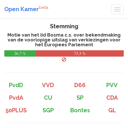
beta
Open Kamer
Stemming
Motie van het lid Bosma c.s. over bekendmaking
van de voorlopige uitslag van verkiezingen voor
het Europees Parlement
26,7 %
73,3 %
PvdD
VVD
D66
PVV
PvdA
CU
SP
CDA
50PLUS
SGP
Bontes
GL