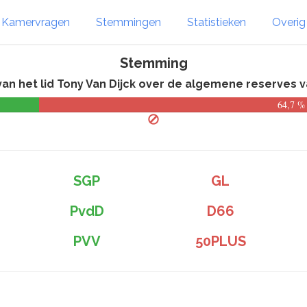
Kamervragen
Stemmingen
Statistieken
Overi
Stemming
van het lid Tony Van Dijck over de algemene reserves 
64,7 %
SGP
GL
PvdD
D66
PVV
50PLUS