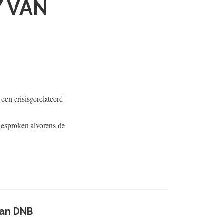
Y VAN
een crisisgerelateerd
gesproken alvorens de
van DNB