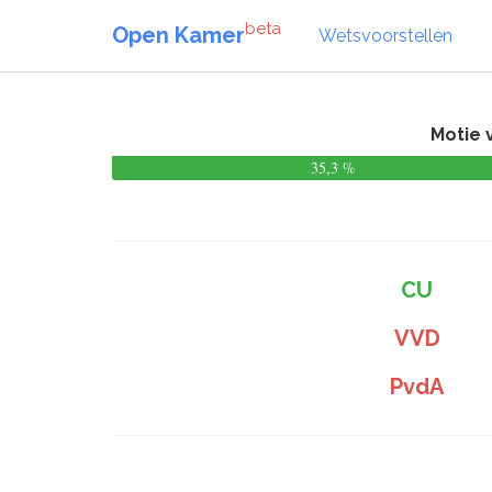
beta
Open Kamer
Wetsvoorstellen
Motie 
35,3 %
CU
VVD
PvdA