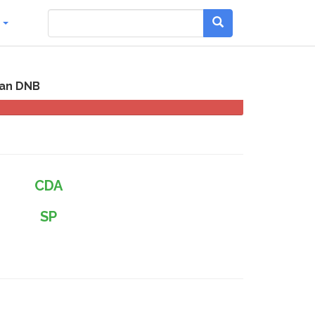
g
van DNB
CDA
SP