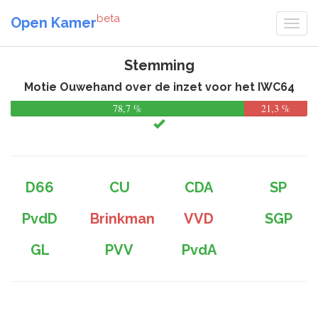
beta
Open Kamer
Stemming
Motie Ouwehand over de inzet voor het IWC64
78,7 %
21,3 %
D66
CU
CDA
SP
PvdD
Brinkman
VVD
SGP
GL
PVV
PvdA