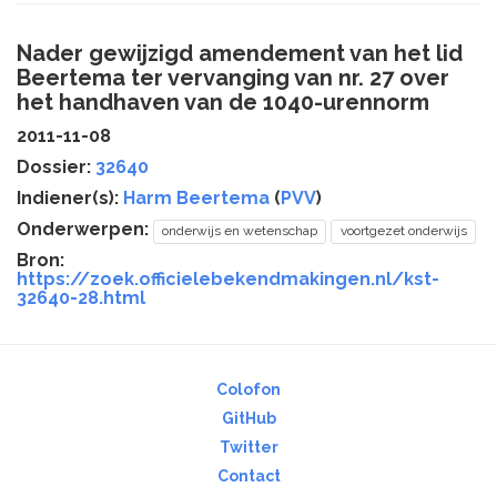
Nader gewijzigd amendement van het lid
Beertema ter vervanging van nr. 27 over
het handhaven van de 1040-urennorm
2011-11-08
Dossier:
32640
Indiener(s):
Harm Beertema
(
PVV
)
Onderwerpen:
onderwijs en wetenschap
voortgezet onderwijs
Bron:
https://zoek.officielebekendmakingen.nl/kst-
32640-28.html
Colofon
GitHub
Twitter
Contact