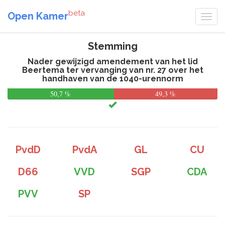
beta
Open Kamer
Stemming
Nader gewijzigd amendement van het lid
Beertema ter vervanging van nr. 27 over het
handhaven van de 1040-urennorm
50,7 %
49,3 %
PvdD
PvdA
GL
CU
D66
VVD
SGP
CDA
PVV
SP