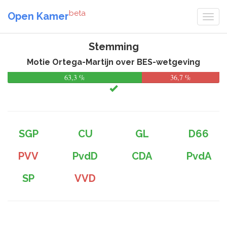
beta
Open Kamer
Stemming
Motie Ortega-Martijn over BES-wetgeving
63,3 %
36,7 %
SGP
CU
GL
D66
PVV
PvdD
CDA
PvdA
SP
VVD