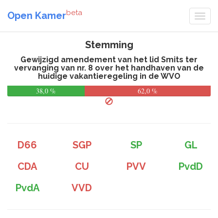
beta
Open Kamer
Stemming
Gewijzigd amendement van het lid Smits ter
vervanging van nr. 8 over het handhaven van de
huidige vakantieregeling in de WVO
38,0 %
62,0 %
D66
SGP
SP
GL
CDA
CU
PVV
PvdD
PvdA
VVD