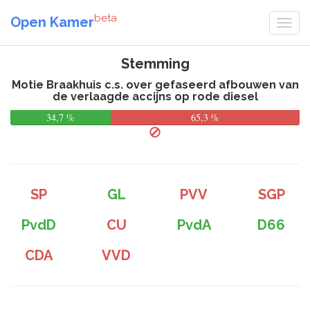
beta
Open Kamer
Stemming
Motie Braakhuis c.s. over gefaseerd afbouwen van
de verlaagde accijns op rode diesel
34,7 %
65,3 %
SP
GL
PVV
SGP
PvdD
CU
PvdA
D66
CDA
VVD