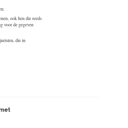
en;
enen, ook hen die reeds
ing voor de gegeven
uristen, die in
 met