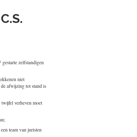
C.S.
gestarte zelfstandigen
rokkenen niet
e afwijzing tot stand is
 twijfel verheven moet
an;
een team van juristen