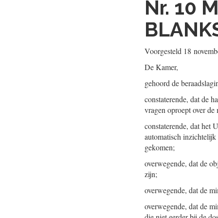
Nr. 10
M
BLANKS
Voorgesteld
18 novemb
De Kamer,
gehoord de beraadslagi
constaterende, dat de h
vragen oproept over de 
constaterende, dat het 
automatisch inzichtelij
gekomen;
overwegende, dat de obj
zijn;
overwegende, dat de min
overwegende, dat de min
die niet eerder bij de do