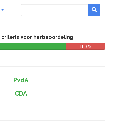
g
criteria voor herbeoordeling
11,3 %
PvdA
CDA