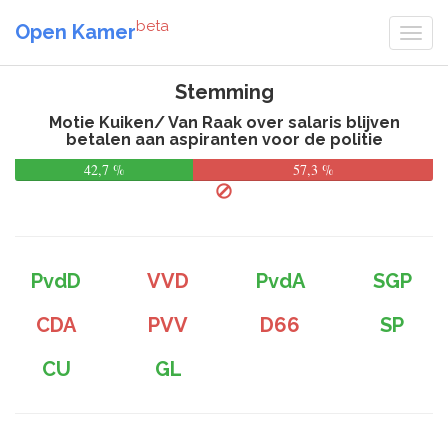
beta
Open Kamer
Stemming
Motie Kuiken/ Van Raak over salaris blijven
betalen aan aspiranten voor de politie
42,7 %
57,3 %
PvdD
VVD
PvdA
SGP
CDA
PVV
D66
SP
CU
GL