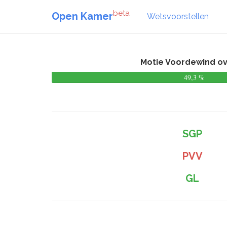
beta
Open Kamer
Wetsvoorstellen
Motie Voordewind ov
49,3 %
SGP
PVV
GL