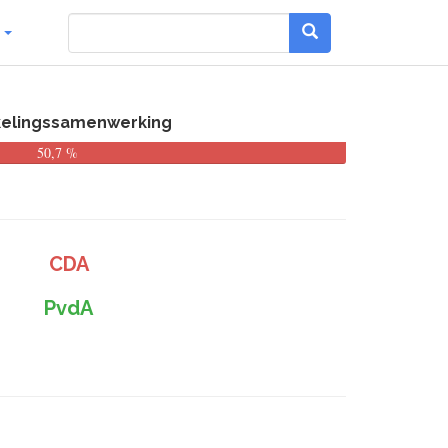
g
kkelingssamenwerking
50,7 %
CDA
PvdA