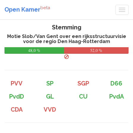
beta
Open Kamer
Stemming
Motie Slob/Van Gent over een rijksstructuurvisie
voor de regio Den Haag-Rotterdam
48,0 %
52,0 %
PVV
SP
SGP
D66
PvdD
GL
CU
PvdA
CDA
VVD