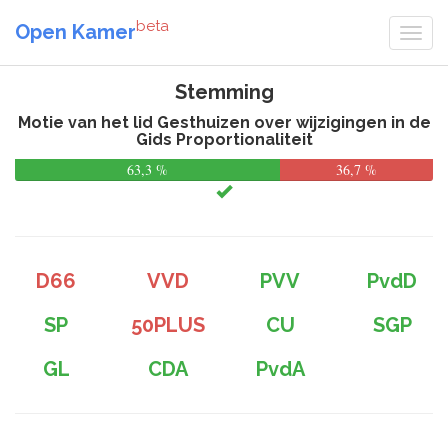
beta
Open Kamer
Stemming
Motie van het lid Gesthuizen over wijzigingen in de
Gids Proportionaliteit
63,3 %
36,7 %
D66
VVD
PVV
PvdD
SP
50PLUS
CU
SGP
GL
CDA
PvdA