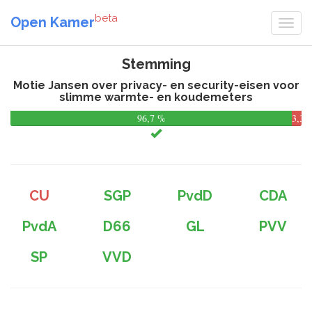
beta
Open Kamer
Stemming
Motie Jansen over privacy- en security-eisen voor
slimme warmte- en koudemeters
96,7 %
3,3
%
CU
SGP
PvdD
CDA
PvdA
D66
GL
PVV
SP
VVD