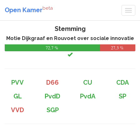
beta
Open Kamer
Stemming
Motie Dijkgraaf en Rouvoet over sociale innovatie
72,7 %
27,3 %
PVV
D66
CU
CDA
GL
PvdD
PvdA
SP
VVD
SGP