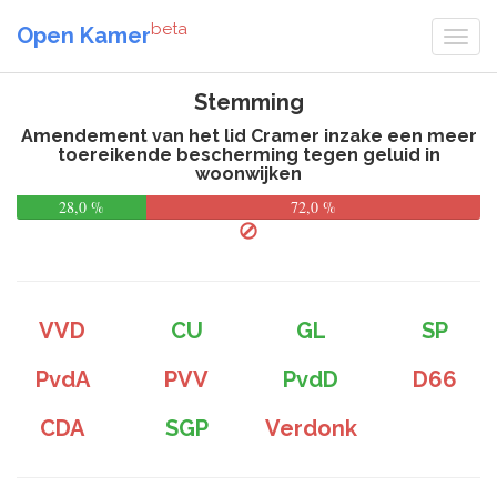
beta
Open Kamer
Stemming
Amendement van het lid Cramer inzake een meer
toereikende bescherming tegen geluid in
woonwijken
28,0 %
72,0 %
VVD
CU
GL
SP
PvdA
PVV
PvdD
D66
CDA
SGP
Verdonk