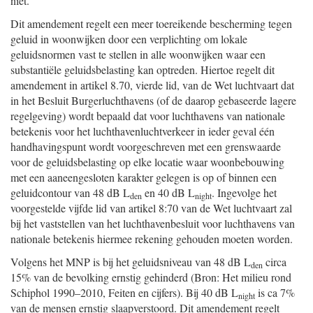
niet.
Dit amendement regelt een meer toereikende bescherming tegen
geluid in woonwijken door een verplichting om lokale
geluidsnormen vast te stellen in alle woonwijken waar een
substantiële geluidsbelasting kan optreden. Hiertoe regelt dit
amendement in artikel 8.70, vierde lid, van de Wet luchtvaart dat
in het Besluit Burgerluchthavens (of de daarop gebaseerde lagere
regelgeving) wordt bepaald dat voor luchthavens van nationale
betekenis voor het luchthavenluchtverkeer in ieder geval één
handhavingspunt wordt voorgeschreven met een grenswaarde
voor de geluidsbelasting op elke locatie waar woonbebouwing
met een aaneengesloten karakter gelegen is op of binnen een
geluidcontour van 48 dB L
en 40 dB L
. Ingevolge het
den
night
voorgestelde vijfde lid van artikel 8:70 van de Wet luchtvaart zal
bij het vaststellen van het luchthavenbesluit voor luchthavens van
nationale betekenis hiermee rekening gehouden moeten worden.
Volgens het MNP is bij het geluidsniveau van 48 dB L
circa
den
15% van de bevolking ernstig gehinderd (Bron: Het milieu rond
Schiphol 1990–2010, Feiten en cijfers). Bij 40 dB L
is ca 7%
night
van de mensen ernstig slaapverstoord. Dit amendement regelt