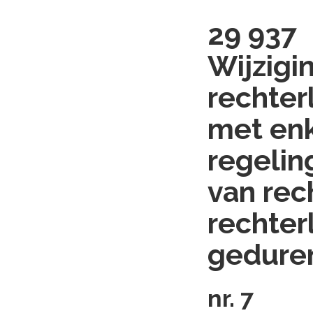
29 937
Wijzigi
rechter
met enk
regelin
van rec
rechter
gedure
nr. 7