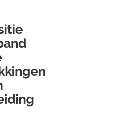
itie
rband
e
ekkingen
n
eiding