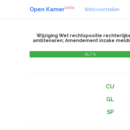
beta
Open Kamer
Wetsvoorstellen
Wijziging Wet rechtspositie rechterlij
ambtenaren; Amendement inzake melding
36,7 %
CU
GL
SP