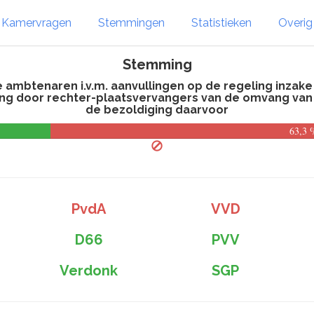
Kamervragen
Stemmingen
Statistieken
Overi
Stemming
ke ambtenaren i.v.m. aanvullingen op de regeling inzak
 door rechter-plaatsvervangers van de omvang van 
de bezoldiging daarvoor
63,3 
PvdA
VVD
D66
PVV
Verdonk
SGP