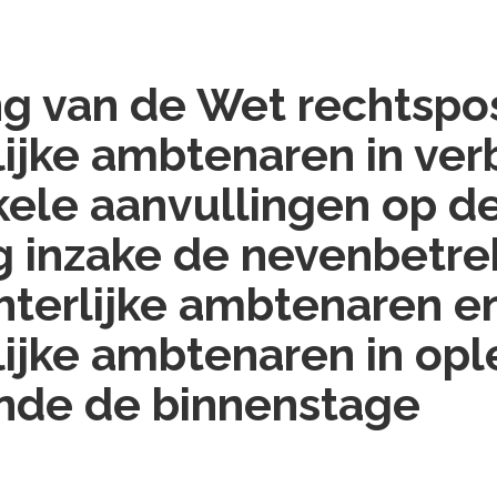
ng van de Wet rechtspos
lijke ambtenaren in ve
ele aanvullingen op d
g inzake de nevenbetr
hterlijke ambtenaren e
lijke ambtenaren in opl
nde de binnenstage