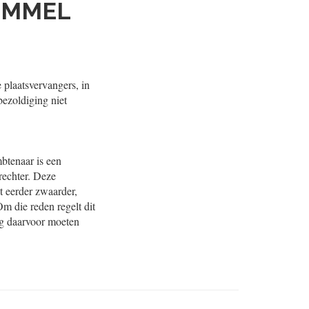
OMMEL
de plaatsvervangers, in
ezoldiging niet
btenaar is een
rechter. Deze
t eerder zwaarder,
Om die reden regelt dit
ng daarvoor moeten