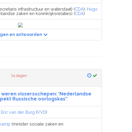
cretaris infrastructuur en waterstaat) (
CDA
),
Hugo
nlandse zaken en koninkrijksrelaties) (
CDA
)
agen en antwoorden
74 dagen
s weren vissersschepen: ‘Nederlandse
spekt Russische oorlogskas’'
,
Eric van der Burg
(
VVD
)
dkamp
(minister sociale zaken en