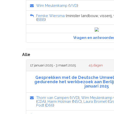
Wim Meulenkamp
(
VVD
)
Femke Wiersma
(minister landbouw, visserij
(
BBB
)
Vragen en antwoorde
Alle
17 januari 2025 - 3 maart 2025
45 dagen
Gesprekken met de Deutsche Umwelth
gedurende het werkbezoek aan Berlijn
januari 2025
Thom van Campen
(
VVD
),
Wim Meulenkamp
(
CDA
),
Harm Holman
(
NSC
),
Laura Bromet
(
Gr
Podt
(
D66
)