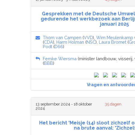
Gesprekken met de Deutsche Umwelth
gedurende het werkbezoek aan Berlijn
januari 2025
Thom van Campen
(
VVD
),
Wim Meulenkamp
(
CDA
),
Harm Holman
(
NSC
),
Laura Bromet
(
Gr
Podt
(
D66
)
Femke Wiersma
(minister landbouw, visserij
(
BBB
)
Vragen en antwoorde
13 september 2024 - 18 oktober
35 dagen
2024
Het bericht 'Meisje (14) sloot zichzelf 
na brute aanval: 'Zichzel