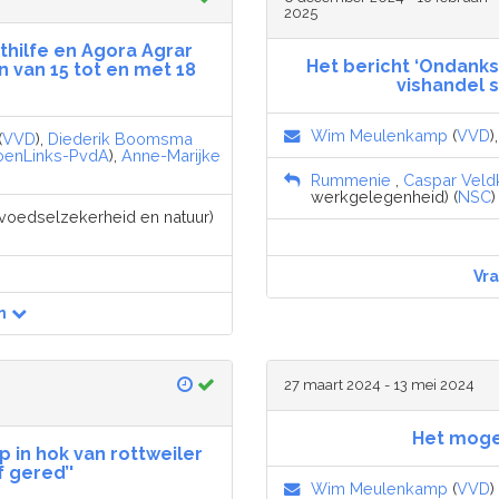
2025
ilfe en Agora Agrar
Het bericht ‘Ondank
 van 15 tot en met 18
vishandel 
Wim Meulenkamp
(
VVD
)
(
VVD
),
Diederik Boomsma
oenLinks-PvdA
),
Anne-Marijke
Rummenie
,
Caspar Vel
werkgelegenheid) (
NSC
)
, voedselzekerheid en natuur)
Vr
n
27 maart 2024 - 13 mei 2024
Het moge
op in hok van rottweiler
f gered’'
Wim Meulenkamp
(
VVD
)