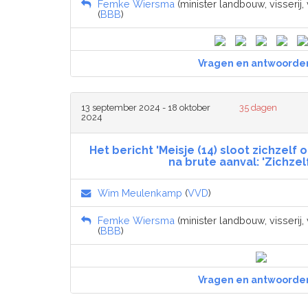
Femke Wiersma
(minister landbouw, visserij
(
BBB
)
Vragen en antwoorde
13 september 2024 - 18 oktober
35 dagen
2024
Het bericht 'Meisje (14) sloot zichzelf 
na brute aanval: 'Zichzel
Wim Meulenkamp
(
VVD
)
Femke Wiersma
(minister landbouw, visserij
(
BBB
)
Vragen en antwoorde