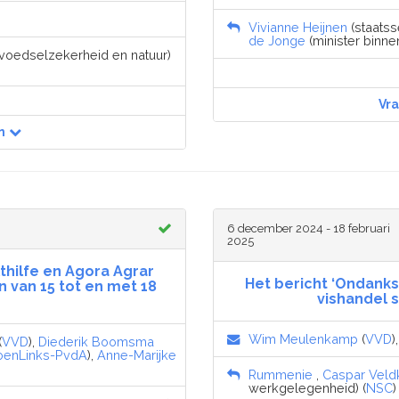
Vivianne Heijnen
(staatsse
de Jonge
(minister binne
, voedselzekerheid en natuur)
Vr
n
6 december 2024 - 18 februari
2025
ilfe en Agora Agrar
Het bericht ‘Ondank
 van 15 tot en met 18
vishandel 
Wim Meulenkamp
(
VVD
)
(
VVD
),
Diederik Boomsma
oenLinks-PvdA
),
Anne-Marijke
Rummenie
,
Caspar Vel
werkgelegenheid) (
NSC
)