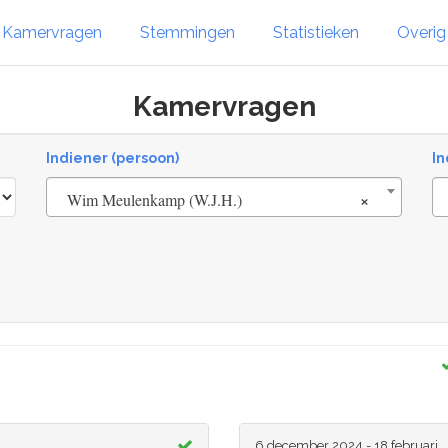
Kamervragen
Stemmingen
Statistieken
Overi
Kamervragen
Indiener (persoon)
In
×
Wim Meulenkamp (W.J.H.)
6 december 2024 - 18 februari