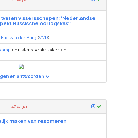
s weren vissersschepen: ‘Nederlandse
spekt Russische oorlogskas’'
,
Eric van der Burg
(
VVD
)
dkamp
(minister sociale zaken en
agen en antwoorden
47 dagen
lijk maken van resomeren