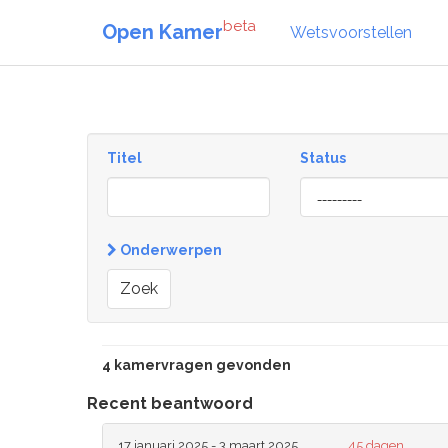
beta
Open Kamer
Wetsvoorstellen
Titel
Status
[invalid
name]
Onderwerpen
Zoek
4 kamervragen gevonden
Recent beantwoord
17 januari 2025 - 3 maart 2025
45 dagen