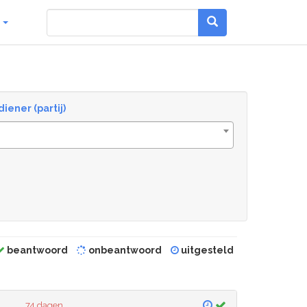
g
diener (partij)
beantwoord
onbeantwoord
uitgesteld
74 dagen