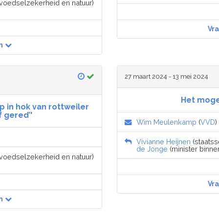
, voedselzekerheid en natuur)
Vr
n
27 maart 2024 - 13 mei 2024
Het moge
op in hok van rottweiler
f gered’'
Wim Meulenkamp
(
VVD
)
Vivianne Heijnen
(staatsse
de Jonge
(minister binne
, voedselzekerheid en natuur)
Vr
n