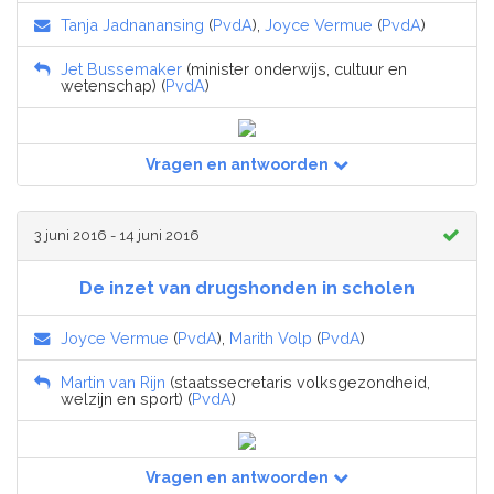
Tanja Jadnanansing
(
PvdA
),
Joyce Vermue
(
PvdA
)
Jet Bussemaker
(minister onderwijs, cultuur en
wetenschap) (
PvdA
)
Vragen en antwoorden
3 juni 2016 - 14 juni 2016
De inzet van drugshonden in scholen
Joyce Vermue
(
PvdA
),
Marith Volp
(
PvdA
)
Martin van Rijn
(staatssecretaris volksgezondheid,
welzijn en sport) (
PvdA
)
Vragen en antwoorden