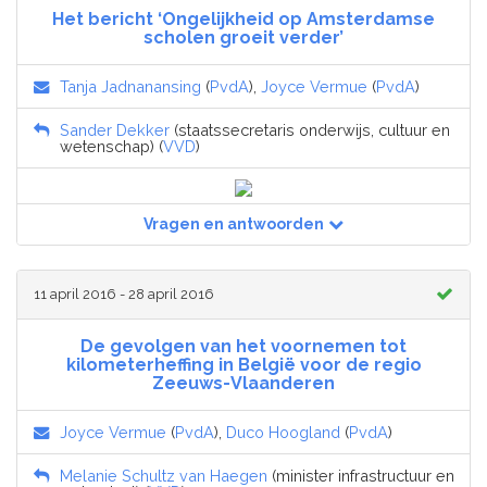
Het bericht ‘Ongelijkheid op Amsterdamse
scholen groeit verder’
Tanja Jadnanansing
(
PvdA
),
Joyce Vermue
(
PvdA
)
Sander Dekker
(staatssecretaris onderwijs, cultuur en
wetenschap) (
VVD
)
Vragen en antwoorden
11 april 2016 - 28 april 2016
De gevolgen van het voornemen tot
kilometerheffing in België voor de regio
Zeeuws-Vlaanderen
Joyce Vermue
(
PvdA
),
Duco Hoogland
(
PvdA
)
Melanie Schultz van Haegen
(minister infrastructuur en