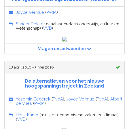
Joyce Vermue
(
PvdA
)
Sander Dekker
(staatssecretaris onderwijs, cultuur en
wetenschap) (
VVD
)
Vragen en antwoorden
18 april 2016 - 3 mei 2016
De alternatieven voor het nieuwe
hoogspanningstraject in Zeeland
Yasemin Çegerek
(
PvdA
),
Joyce Vermue
(
PvdA
),
Albert
de Vries
(
PvdA
)
Henk Kamp
(minister economische zaken en klimaat)
(
VVD
)