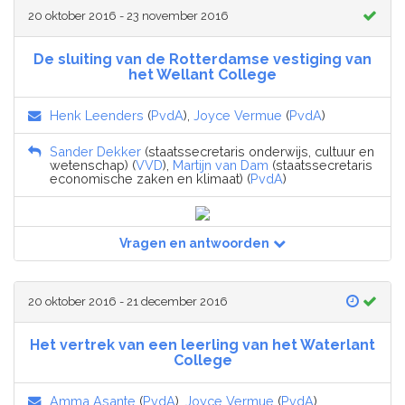
20 oktober 2016 - 23 november 2016
De sluiting van de Rotterdamse vestiging van
het Wellant College
Henk Leenders
(
PvdA
),
Joyce Vermue
(
PvdA
)
Sander Dekker
(staatssecretaris onderwijs, cultuur en
wetenschap) (
VVD
),
Martijn van Dam
(staatssecretaris
economische zaken en klimaat) (
PvdA
)
Vragen en antwoorden
20 oktober 2016 - 21 december 2016
Het vertrek van een leerling van het Waterlant
College
Amma Asante
(
PvdA
),
Joyce Vermue
(
PvdA
)