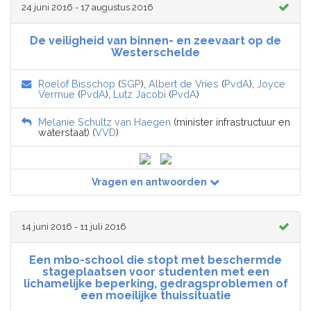
24 juni 2016 - 17 augustus 2016
De veiligheid van binnen- en zeevaart op de
Westerschelde
Roelof Bisschop
(
SGP
),
Albert de Vries
(
PvdA
),
Joyce
Vermue
(
PvdA
),
Lutz Jacobi
(
PvdA
)
Melanie Schultz van Haegen
(minister infrastructuur en
waterstaat) (
VVD
)
Vragen en antwoorden
14 juni 2016 - 11 juli 2016
Een mbo-school die stopt met beschermde
stageplaatsen voor studenten met een
lichamelijke beperking, gedragsproblemen of
een moeilijke thuissituatie