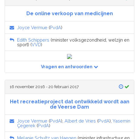
De online verkoop van medicijnen
Joyce Vermue
(
PvdA
)
Edith Schippers
(minister volksgezondheid, welzijn en
sport) (
VVD
)
Vragen en antwoorden
16 november 2016 - 20 februari 2017
Het recreatieproject dat ontwikkeld wordt aan
de Veerse Dam
Joyce Vermue
(
PvdA
),
Albert de Vries
(
PvdA
),
Yasemin
Çegerek
(
PvdA
)
Melanie Schultz van Haegen
(minister infrastructuur en