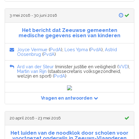
3 mei 2016 - 30 juni 2016
Het bericht dat Zeeuwse gemeenten
medische gegevens eisen van kinderen
Joyce Vermue
(
PvdA
),
Loes Ypma
(
PvdA
),
Astrid
Oosenbrug
(
PvdA
)
Ard van der Steur
(minister justitie en veiligheid) (
VVD
),
Martin van Rijn
(staatssecretaris volksgezondheid,
welzijn en sport) (
PvdA
)
Vragen en antwoorden
20 april 2016 - 23 mei 2016
Het luiden van de noodklok door scholen voor
voortgezet onderwijs in Zeeuws-Vlaanderen