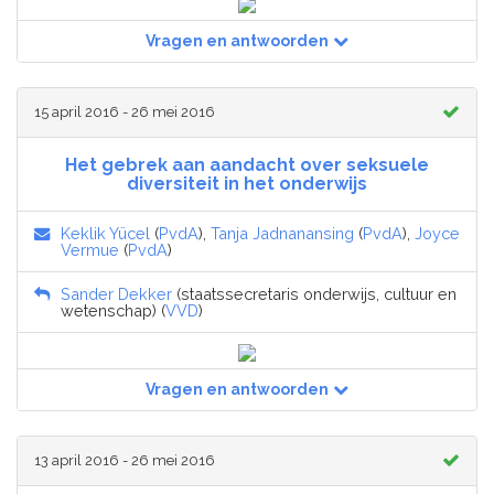
Vragen en antwoorden
15 april 2016 - 26 mei 2016
Het gebrek aan aandacht over seksuele
diversiteit in het onderwijs
Keklik Yücel
(
PvdA
),
Tanja Jadnanansing
(
PvdA
),
Joyce
Vermue
(
PvdA
)
Sander Dekker
(staatssecretaris onderwijs, cultuur en
wetenschap) (
VVD
)
Vragen en antwoorden
13 april 2016 - 26 mei 2016