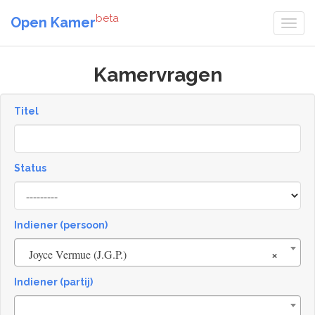
beta
Open Kamer
Kamervragen
Titel
Status
[invalid
name]
Indiener (persoon)
×
Joyce Vermue (J.G.P.)
Indiener (partij)