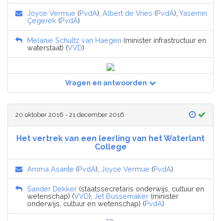
Joyce Vermue
(
PvdA
),
Albert de Vries
(
PvdA
),
Yasemin
Çegerek
(
PvdA
)
Melanie Schultz van Haegen
(minister infrastructuur en
waterstaat) (
VVD
)
Vragen en antwoorden
20 oktober 2016 - 21 december 2016
Het vertrek van een leerling van het Waterlant
College
Amma Asante
(
PvdA
),
Joyce Vermue
(
PvdA
)
Sander Dekker
(staatssecretaris onderwijs, cultuur en
wetenschap) (
VVD
),
Jet Bussemaker
(minister
onderwijs, cultuur en wetenschap) (
PvdA
)