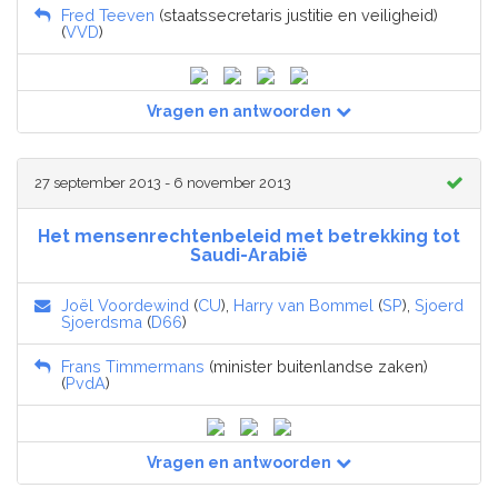
Fred Teeven
(staatssecretaris justitie en veiligheid)
(
VVD
)
Vragen en antwoorden
27 september 2013 - 6 november 2013
Het mensenrechtenbeleid met betrekking tot
Saudi-Arabië
Joël Voordewind
(
CU
),
Harry van Bommel
(
SP
),
Sjoerd
Sjoerdsma
(
D66
)
Frans Timmermans
(minister buitenlandse zaken)
(
PvdA
)
Vragen en antwoorden