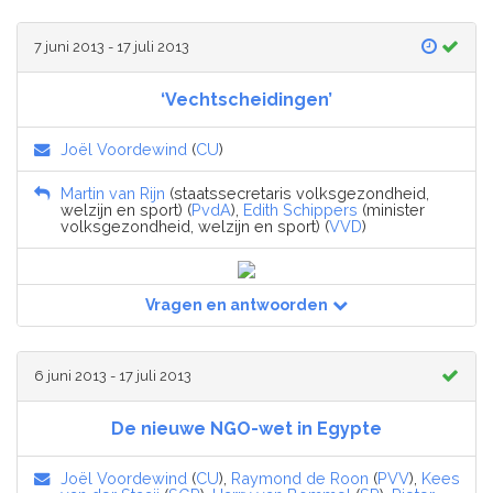
7 juni 2013 - 17 juli 2013
‘Vechtscheidingen’
Joël Voordewind
(
CU
)
Martin van Rijn
(staatssecretaris volksgezondheid,
welzijn en sport) (
PvdA
),
Edith Schippers
(minister
volksgezondheid, welzijn en sport) (
VVD
)
Vragen en antwoorden
6 juni 2013 - 17 juli 2013
De nieuwe NGO-wet in Egypte
Joël Voordewind
(
CU
),
Raymond de Roon
(
PVV
),
Kees