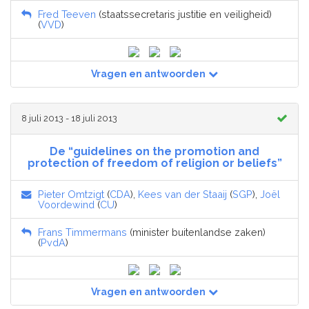
Fred Teeven
(staatssecretaris justitie en veiligheid)
(
VVD
)
Vragen en antwoorden
8 juli 2013 - 18 juli 2013
De “guidelines on the promotion and
protection of freedom of religion or beliefs”
Pieter Omtzigt
(
CDA
),
Kees van der Staaij
(
SGP
),
Joël
Voordewind
(
CU
)
Frans Timmermans
(minister buitenlandse zaken)
(
PvdA
)
Vragen en antwoorden