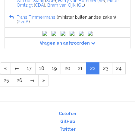
van der Staaij
(
SGP
),
Harry van Bommel
(
SP
),
Pieter
Omtzigt
(
CDA
),
Bram van Ojik
(
GL
)
Frans Timmermans
(minister buitenlandse zaken)
(
PvdA
)
Vragen en antwoorden
«
←
17
18
19
20
21
22
23
24
25
26
→
»
Colofon
GitHub
Twitter