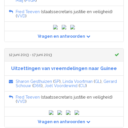
Maij
(
PvdA
)
Fred Teeven
(staatssecretaris justitie en veiligheid)
(
VVD
)
Vragen en antwoorden
12 juni 2013 - 17 juni 2013
Uitzettingen van vreemdelingen naar Guinee
Sharon Gesthuizen
(
SP
),
Linda Voortman
(
GL
),
Gerard
Schouw
(
D66
),
Joël Voordewind
(
CU
)
Fred Teeven
(staatssecretaris justitie en veiligheid)
(
VVD
)
Vragen en antwoorden