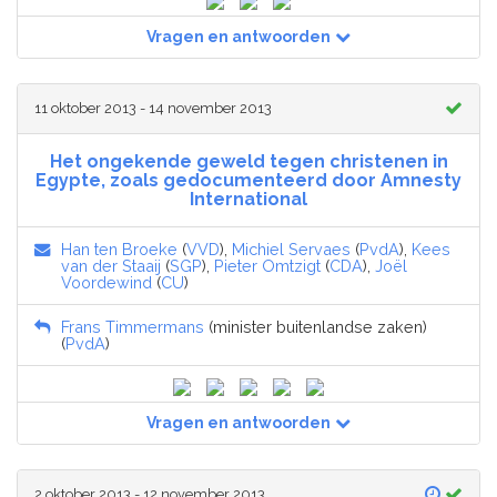
Vragen en antwoorden
11 oktober 2013 - 14 november 2013
Het ongekende geweld tegen christenen in
Egypte, zoals gedocumenteerd door Amnesty
International
Han ten Broeke
(
VVD
),
Michiel Servaes
(
PvdA
),
Kees
van der Staaij
(
SGP
),
Pieter Omtzigt
(
CDA
),
Joël
Voordewind
(
CU
)
Frans Timmermans
(minister buitenlandse zaken)
(
PvdA
)
Vragen en antwoorden
2 oktober 2013 - 12 november 2013