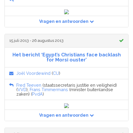
Vragen en antwoorden
15 juli 2013 - 26 augustus 2013
Het bericht ‘Egypt’s Christians face backlash
for Morsi ouster’
Joël Voordewind
(
CU
)
Fred Teeven
(staatssecretaris justitie en veiligheid)
(
VVD
),
Frans Timmermans
(minister buitenlandse
zaken) (
PvdA
)
Vragen en antwoorden