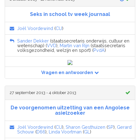
Seks in school tv week journaal
Joël Voordewind
(
CU
)
Sander Dekker
(staatssecretaris onderwijs, cultuur en
wetenschap) (
VVD
),
Martin van Rijn
(staatssecretaris
volksgezondheid, welzijn en sport) (
PvdA
)
Vragen en antwoorden
27 september 2013 - 4 oktober 2013
De voorgenomen uitzetting van een Angolese
asielzoeker
Joël Voordewind
(
CU
),
Sharon Gesthuizen
(
SP
),
Gerard
Schouw
(
D66
),
Linda Voortman
(
GL
)