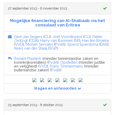
27 september 2013 - 6 november 2013
Mogelijke financiering van Al-Shabaab via het
consulaat van Eritrea
Gert-Jan Segers
(
CU
),
Joël Voordewind
(
CU
),
Pieter
Omtzigt
(
CDA
),
Harry van Bommel
(
SP
),
Han ten Broeke
(
VVD
),
Michiel Servaes
(
PvdA
),
Sjoerd Sjoerdsma
(
D66
),
Kees van der Staaij
(
SGP
)
Ronald Plasterk
(minister binnenlandse zaken en
koninkrijksrelaties) (
PvdA
),
Opstelten
(minister justitie
en veiligheid) (
VVD
),
Frans Timmermans
(minister
buitenlandse zaken) (
PvdA
)
Vragen en antwoorden
25 september 2013 - 8 oktober 2013