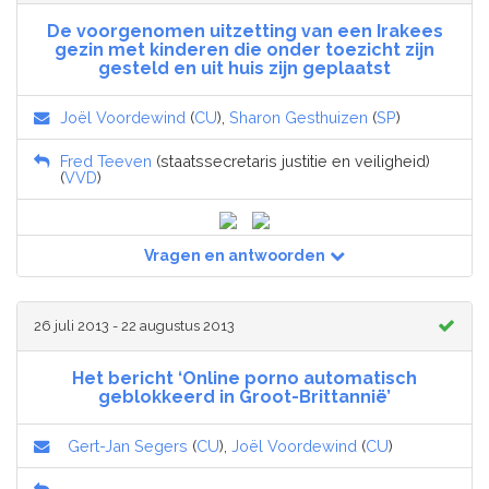
De voorgenomen uitzetting van een Irakees
gezin met kinderen die onder toezicht zijn
gesteld en uit huis zijn geplaatst
Joël Voordewind
(
CU
),
Sharon Gesthuizen
(
SP
)
Fred Teeven
(staatssecretaris justitie en veiligheid)
(
VVD
)
Vragen en antwoorden
26 juli 2013 - 22 augustus 2013
Het bericht ‘Online porno automatisch
geblokkeerd in Groot-Brittannië’
Gert-Jan Segers
(
CU
),
Joël Voordewind
(
CU
)