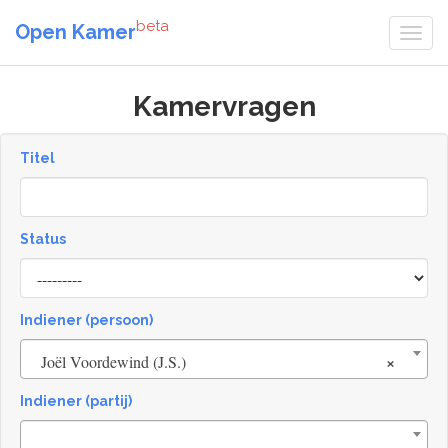
beta
Open Kamer
Kamervragen
Titel
Status
[invalid
name]
Indiener (persoon)
×
Joël Voordewind (J.S.)
Indiener (partij)