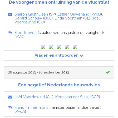
De voorgenomen ontruiming van de vluchtflat
Sharon Gesthuizen
(
SP
),
Esther Ouwehand
(
PvdD
),
Gerard Schouw
(
D66
),
Linda Voortman
(
GL
),
Joël
Voordewind
(
CU
)
Fred Teeven
(staatssecretaris justitie en veiligheid)
(
VVD
)
Vragen en antwoorden
28 augustus 2013 - 16 september 2013
Een negatief Nederlands bouwadvies
Joël Voordewind
(
CU
),
Kees van der Staaij
(
SGP
)
Frans Timmermans
(minister buitenlandse zaken)
(
PvdA
)