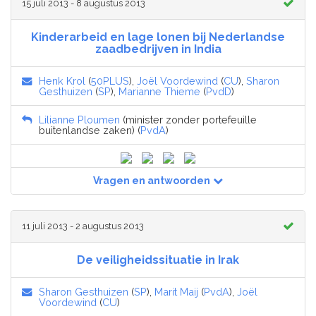
15 juli 2013 - 8 augustus 2013
Kinderarbeid en lage lonen bij Nederlandse
zaadbedrijven in India
Henk Krol
(
50PLUS
),
Joël Voordewind
(
CU
),
Sharon
Gesthuizen
(
SP
),
Marianne Thieme
(
PvdD
)
Lilianne Ploumen
(minister zonder portefeuille
buitenlandse zaken) (
PvdA
)
Vragen en antwoorden
11 juli 2013 - 2 augustus 2013
De veiligheidssituatie in Irak
Sharon Gesthuizen
(
SP
),
Marit Maij
(
PvdA
),
Joël
Voordewind
(
CU
)