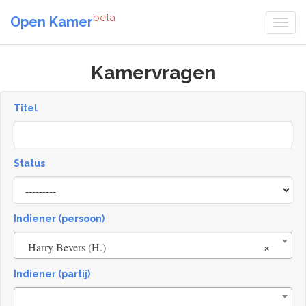
beta
Open Kamer
Kamervragen
Titel
Status
[invalid
name]
Indiener (persoon)
×
Harry Bevers (H.)
Indiener (partij)