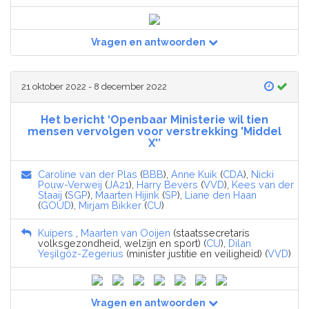
Vragen en antwoorden
21 oktober 2022 - 8 december 2022
Het bericht ‘Openbaar Ministerie wil tien
mensen vervolgen voor verstrekking 'Middel
X'’
Caroline van der Plas
(
BBB
),
Anne Kuik
(
CDA
),
Nicki
Pouw-Verweij
(
JA21
),
Harry Bevers
(
VVD
),
Kees van der
Staaij
(
SGP
),
Maarten Hijink
(
SP
),
Liane den Haan
(
GOUD
),
Mirjam Bikker
(
CU
)
Kuipers
,
Maarten van Ooijen
(staatssecretaris
volksgezondheid, welzijn en sport) (
CU
),
Dilan
Yeşilgöz-Zegerius
(minister justitie en veiligheid) (
VVD
)
Vragen en antwoorden