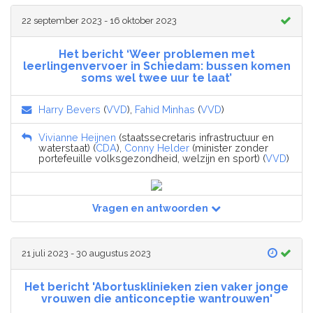
22 september 2023 - 16 oktober 2023
Het bericht ‘Weer problemen met
leerlingenvervoer in Schiedam: bussen komen
soms wel twee uur te laat’
Harry Bevers
(
VVD
),
Fahid Minhas
(
VVD
)
Vivianne Heijnen
(staatssecretaris infrastructuur en
waterstaat) (
CDA
),
Conny Helder
(minister zonder
portefeuille volksgezondheid, welzijn en sport) (
VVD
)
Vragen en antwoorden
21 juli 2023 - 30 augustus 2023
Het bericht 'Abortusklinieken zien vaker jonge
vrouwen die anticonceptie wantrouwen'