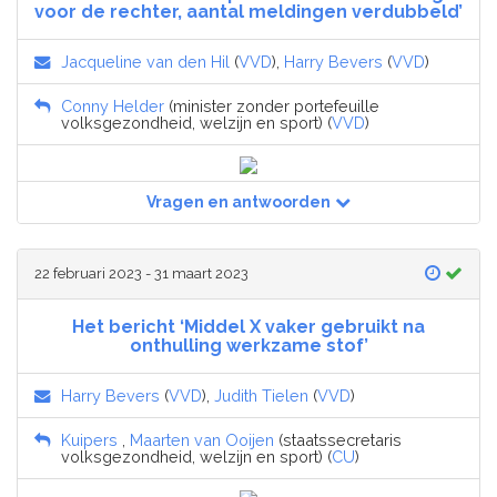
voor de rechter, aantal meldingen verdubbeld’
Jacqueline van den Hil
(
VVD
),
Harry Bevers
(
VVD
)
Conny Helder
(minister zonder portefeuille
volksgezondheid, welzijn en sport) (
VVD
)
Vragen en antwoorden
22 februari 2023 - 31 maart 2023
Het bericht ‘Middel X vaker gebruikt na
onthulling werkzame stof’
Harry Bevers
(
VVD
),
Judith Tielen
(
VVD
)
Kuipers
,
Maarten van Ooijen
(staatssecretaris
volksgezondheid, welzijn en sport) (
CU
)