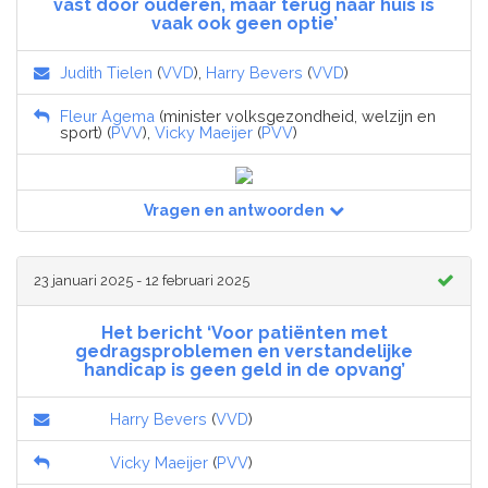
vast door ouderen, maar terug naar huis is
vaak ook geen optie’
Judith Tielen
(
VVD
),
Harry Bevers
(
VVD
)
Fleur Agema
(minister volksgezondheid, welzijn en
sport) (
PVV
),
Vicky Maeijer
(
PVV
)
Vragen en antwoorden
23 januari 2025 - 12 februari 2025
Het bericht ‘Voor patiënten met
gedragsproblemen en verstandelijke
handicap is geen geld in de opvang’
Harry Bevers
(
VVD
)
Vicky Maeijer
(
PVV
)