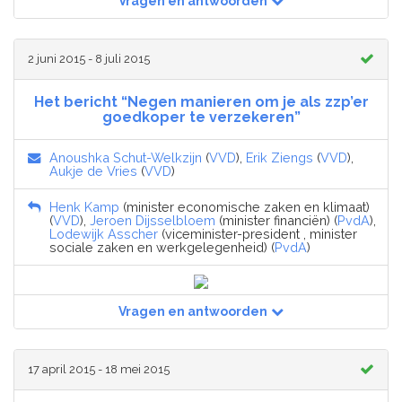
Vragen en antwoorden
2 juni 2015 - 8 juli 2015
Het bericht “Negen manieren om je als zzp’er
goedkoper te verzekeren”
Anoushka Schut-Welkzijn
(
VVD
),
Erik Ziengs
(
VVD
),
Aukje de Vries
(
VVD
)
Henk Kamp
(minister economische zaken en klimaat)
(
VVD
),
Jeroen Dijsselbloem
(minister financiën) (
PvdA
),
Lodewijk Asscher
(viceminister-president , minister
sociale zaken en werkgelegenheid) (
PvdA
)
Vragen en antwoorden
17 april 2015 - 18 mei 2015