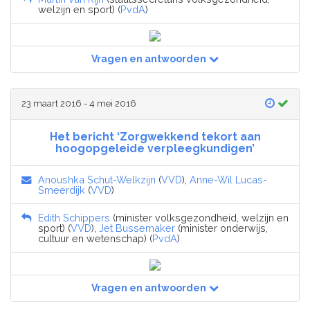
welzijn en sport) (
PvdA
)
Vragen en antwoorden
23 maart 2016 - 4 mei 2016
Het bericht ‘Zorgwekkend tekort aan
hoogopgeleide verpleegkundigen’
Anoushka Schut-Welkzijn
(
VVD
),
Anne-Wil Lucas-
Smeerdijk
(
VVD
)
Edith Schippers
(minister volksgezondheid, welzijn en
sport) (
VVD
),
Jet Bussemaker
(minister onderwijs,
cultuur en wetenschap) (
PvdA
)
Vragen en antwoorden