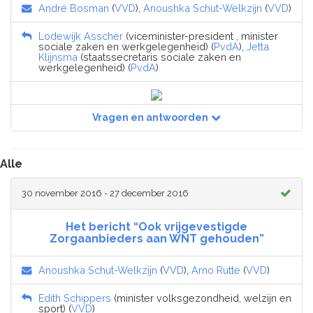
André Bosman
(
VVD
),
Anoushka Schut-Welkzijn
(
VVD
)
Lodewijk Asscher
(viceminister-president , minister
sociale zaken en werkgelegenheid) (
PvdA
),
Jetta
Klijnsma
(staatssecretaris sociale zaken en
werkgelegenheid) (
PvdA
)
Vragen en antwoorden
Alle
30 november 2016 - 27 december 2016
Het bericht “Ook vrijgevestigde
Zorgaanbieders aan WNT gehouden”
Anoushka Schut-Welkzijn
(
VVD
),
Arno Rutte
(
VVD
)
Edith Schippers
(minister volksgezondheid, welzijn en
sport) (
VVD
)