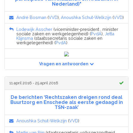
Nederland)"
André Bosman
(
VVD
),
Anoushka Schut-Welkzijn
(
VVD
)
Lodewijk Asscher
(viceminister-president , minister
sociale zaken en werkgelegenheid) (
PvdA
),
Jetta
Klijnsma
(staatssecretaris sociale zaken en
werkgelegenheid) (
PvdA
)
Vragen en antwoorden
11 april 2016 - 25 april 2016
De berichten ‘Rechtszaken dreigen rond deal
Buurtzorg en Enschede als eerste gedaagd in
TSN-zaak’
Anoushka Schut-Welkzijn
(
VVD
)
Martin van Rijn
(staatssecretaris volksgezondheid,