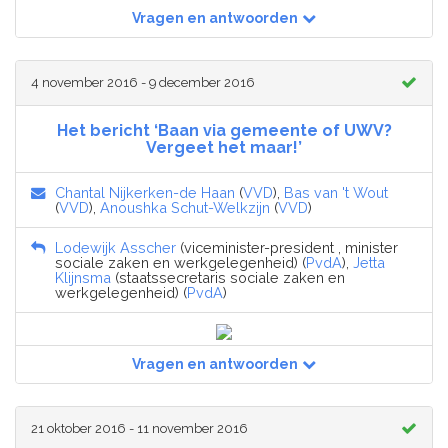
Vragen en antwoorden
4 november 2016 - 9 december 2016
Het bericht ‘Baan via gemeente of UWV?
Vergeet het maar!’
Chantal Nijkerken-de Haan
(
VVD
),
Bas van 't Wout
(
VVD
),
Anoushka Schut-Welkzijn
(
VVD
)
Lodewijk Asscher
(viceminister-president , minister
sociale zaken en werkgelegenheid) (
PvdA
),
Jetta
Klijnsma
(staatssecretaris sociale zaken en
werkgelegenheid) (
PvdA
)
Vragen en antwoorden
21 oktober 2016 - 11 november 2016