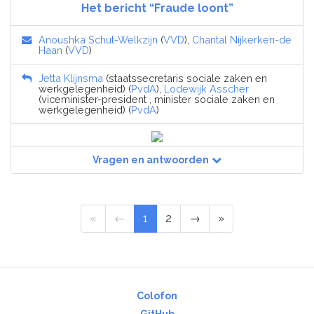
Het bericht “Fraude loont”
Anoushka Schut-Welkzijn
(
VVD
),
Chantal Nijkerken-de
Haan
(
VVD
)
Jetta Klijnsma
(staatssecretaris sociale zaken en
werkgelegenheid) (
PvdA
),
Lodewijk Asscher
(viceminister-president , minister sociale zaken en
werkgelegenheid) (
PvdA
)
Vragen en antwoorden
«
←
1
2
→
»
Colofon
GitHub