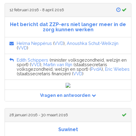
12 februari 2016 - 8 april 2016
Het bericht dat ZZP-ers niet langer meer in de
zorg kunnen werken
Helma Neppérus
(
VVD
),
Anoushka Schut-Welkzijn
(
VVD
)
Edith Schippers
(minister volksgezondheid, welzijn en
sport) (
VVD
),
Martin van Rijn
(staatssecretaris
volksgezondheid, welzijn en sport) (
PvdA
),
Eric Wiebes
(staatssecretaris financiën) (
VVD
)
Vragen en antwoorden
28 januari 2016 - 30 maart 2016
Suwinet