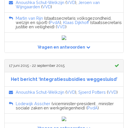
Anoushka Schut-Welkzijn
(
VVD
),
Jeroen van
Wijngaarden
(
VVD
)
Martin van Rijn
(staatssecretaris volksgezondheid,
welzijn en sport) (
PvdA
),
Klaas Dijkhoff
(staatssecretaris
justitie en veiligheid) (
VVD
)
Vragen en antwoorden
17 juni 2015 - 22 september 2015
Het bericht ‘Integratiesubsidies weggesluisd’
Anoushka Schut-Welkzijn
(
VVD
),
Sjoerd Potters
(
VVD
)
Lodewijk Asscher
(viceminister-president , minister
sociale zaken en werkgelegenheid) (
PvdA
)