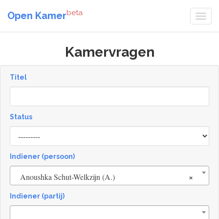
beta
Open Kamer
Kamervragen
Titel
Status
[invalid
name]
Indiener (persoon)
×
Anoushka Schut-Welkzijn (A.)
Indiener (partij)