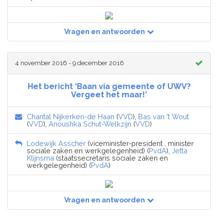
Vragen en antwoorden
4 november 2016 - 9 december 2016
Het bericht ‘Baan via gemeente of UWV?
Vergeet het maar!’
Chantal Nijkerken-de Haan
(
VVD
),
Bas van 't Wout
(
VVD
),
Anoushka Schut-Welkzijn
(
VVD
)
Lodewijk Asscher
(viceminister-president , minister
sociale zaken en werkgelegenheid) (
PvdA
),
Jetta
Klijnsma
(staatssecretaris sociale zaken en
werkgelegenheid) (
PvdA
)
Vragen en antwoorden