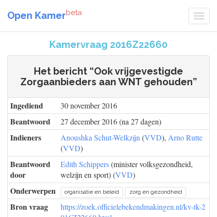
beta
Open Kamer
Kamervraag 2016Z22660
Het bericht “Ook vrijgevestigde
Zorgaanbieders aan WNT gehouden”
Ingediend
30 november 2016
Beantwoord
27 december 2016 (na 27 dagen)
Indieners
Anoushka Schut-Welkzijn
(
VVD
),
Arno Rutte
(
VVD
)
Beantwoord
Edith Schippers
(minister volksgezondheid,
door
welzijn en sport) (
VVD
)
Onderwerpen
organisatie en beleid
zorg en gezondheid
Bron vraag
https://zoek.officielebekendmakingen.nl/kv-tk-2