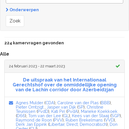
Onderwerpen
Zoek
224 kamervragen gevonden
Alle
24 februari 2023 - 22 maart 2023
De uitspraak van het Internationaal
Gerechtshof over de onmiddellijke opening
van de Lachin corridor door Azerbeidzjan
Agnes Mulder
(
CDA
),
Caroline van der Plas
(
BBB
),
Pieter Omtzigt
,
Jasper van Dijk
(
SP
),
Christine
Teunissen
(
PvdD
),
Kati Piri
(
PvdA
),
Marieke Koekkoek
(
D66
),
Tom van der Lee
(
GL
),
Kees van der Staaij
(
SGP
),
Raymond de Roon
(
PVV
),
Ruben Brekelmans
(
VVD
),
Derk Jan Eppink
(
Libertair, Direct, Democratisch
),
Don
Ceder
(
CU
)