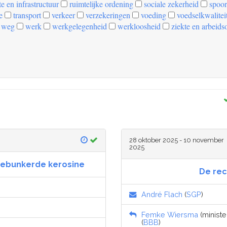
e en infrastructuur
ruimtelijke ordening
sociale zekerheid
spoor
e
transport
verkeer
verzekeringen
voeding
voedselkwalitei
weg
werk
werkgelegenheid
werkloosheid
ziekte en arbeids
28 oktober 2025 - 10 november
2025
gebunkerde kerosine
De rec
André Flach
(
SGP
)
Femke Wiersma
(ministe
(
BBB
)