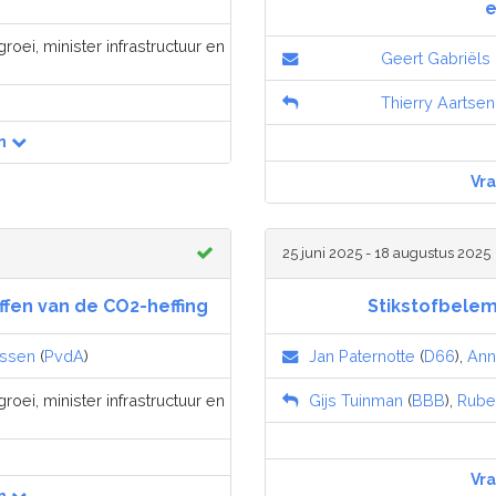
e
roei, minister infrastructuur en
Geert Gabriëls
Thierry Aartsen
n
Vr
25 juni 2025 - 18 augustus 2025
fen van de CO2-heffing
Stikstofbele
jssen
(
PvdA
)
Jan Paternotte
(
D66
),
Ann
roei, minister infrastructuur en
Gijs Tuinman
(
BBB
),
Rube
Vr