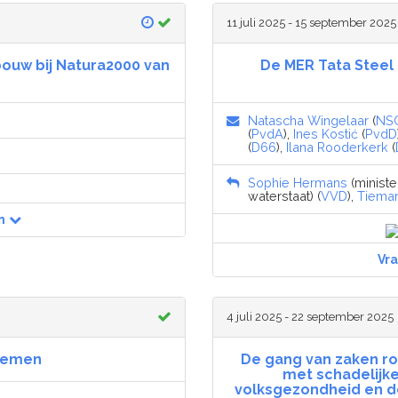
11 juli 2025 - 15 september 2025
bouw bij Natura2000 van
De MER Tata Steel
Natascha Wingelaar
(
NS
(
PvdA
),
Ines Kostić
(
PvdD
(
D66
),
Ilana Rooderkerk
(
Sophie Hermans
(ministe
waterstaat) (
VVD
),
Tiema
n
Vr
4 juli 2025 - 22 september 2025
tremen
De gang van zaken r
met schadelijke
volksgezondheid en de 