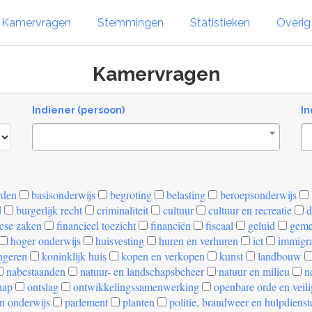
Kamervragen
Stemmingen
Statistieken
Overi
Kamervragen
Indiener (persoon)
In
rden
basisonderwijs
begroting
belasting
beroepsonderwijs
d
burgerlijk recht
criminaliteit
cultuur
cultuur en recreatie
d
ese zaken
financieel toezicht
financiën
fiscaal
geluid
geme
hoger onderwijs
huisvesting
huren en verhuren
ict
immigra
ngeren
koninklijk huis
kopen en verkopen
kunst
landbouw
nabestaanden
natuur- en landschapsbeheer
natuur en milieu
ne
hap
ontslag
ontwikkelingssamenwerking
openbare orde en veil
n onderwijs
parlement
planten
politie, brandweer en hulpdienst