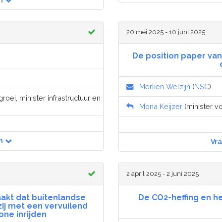
n
20 mei 2025 - 10 juni 2025
De position paper van
Merlien Welzijn
(
NSC
)
roei, minister infrastructuur en
Mona Keijzer
(minister vo
n
Vr
2 april 2025 - 2 juni 2025
akt dat buitenlandse
De CO2-heffing en 
ij met een vervuilend
ne inrijden