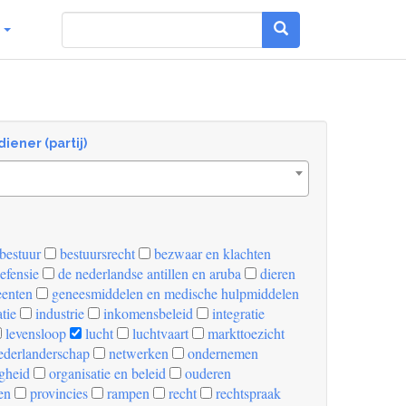
g
diener (partij)
bestuur
bestuursrecht
bezwaar en klachten
efensie
de nederlandse antillen en aruba
dieren
enten
geneesmiddelen en medische hulpmiddelen
tie
industrie
inkomensbeleid
integratie
levensloop
lucht
luchtvaart
markttoezicht
derlanderschap
netwerken
ondernemen
igheid
organisatie en beleid
ouderen
en
provincies
rampen
recht
rechtspraak