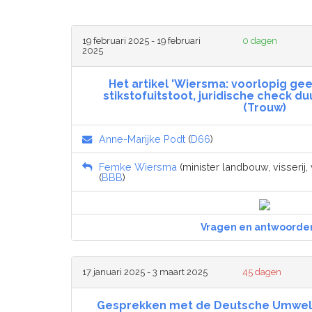
19 februari 2025 - 19 februari
0 dagen
2025
Het artikel 'Wiersma: voorlopig g
stikstofuitstoot, juridische check duu
(Trouw)
Anne-Marijke Podt
(
D66
)
Femke Wiersma
(minister landbouw, visserij
(
BBB
)
Vragen en antwoorde
17 januari 2025 - 3 maart 2025
45 dagen
Gesprekken met de Deutsche Umwelth