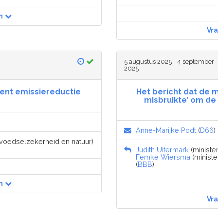
n
Vr
5 augustus 2025 - 4 september
2025
ent emissiereductie
Het bericht dat de 
misbruikte’ om de
Anne-Marijke Podt
(
D66
)
, voedselzekerheid en natuur)
Judith Uitermark
(minister
Femke Wiersma
(ministe
(
BBB
)
n
Vr