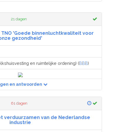
21 dagen
 TNO 'Goede binnenluchtkwaliteit voor
onze gezondheid'
lkshuisvesting en ruimtelijke ordening) (
BBB
)
agen en antwoorden
61 dagen
het verduurzamen van de Nederlandse
industrie