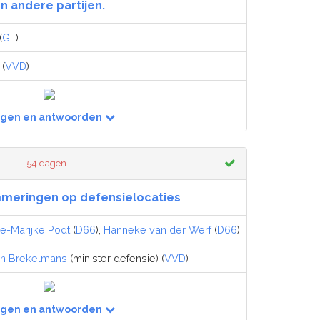
n andere partijen.
(
GL
)
(
VVD
)
agen en antwoorden
54 dagen
mmeringen op defensielocaties
e-Marijke Podt
(
D66
),
Hanneke van der Werf
(
D66
)
n Brekelmans
(minister defensie) (
VVD
)
agen en antwoorden