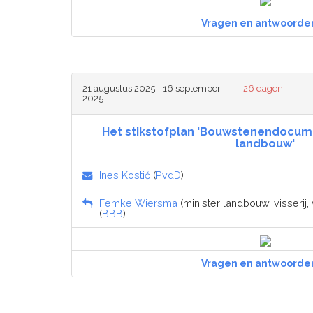
Vragen en antwoorde
21 augustus 2025 - 16 september
26 dagen
2025
Het stikstofplan 'Bouwstenendocum
landbouw'
Ines Kostić
(
PvdD
)
Femke Wiersma
(minister landbouw, visserij
(
BBB
)
Vragen en antwoorde