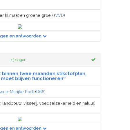
er klimaat en groene groei) (
VVD
)
agen en antwoorden
13 dagen
f: binnen twee maanden stikstofplan,
moet blijven functioneren''
Anne-Marijke Podt
(
D66
)
r landbouw, visserij, voedselzekerheid en natuur)
agen en antwoorden