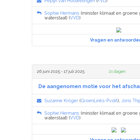
Pepijn van Houwelingen
(
FVD
)
Sophie Hermans
(minister klimaat en groene g
waterstaat) (
VVD
)
Vragen en antwoorde
26 juni 2025 - 17 juli 2025
21 dagen
De aangenomen motie voor het afschaf
Suzanne Kröger
(
GroenLinks-PvdA
),
Joris Thi
Sophie Hermans
(minister klimaat en groene g
waterstaat) (
VVD
)