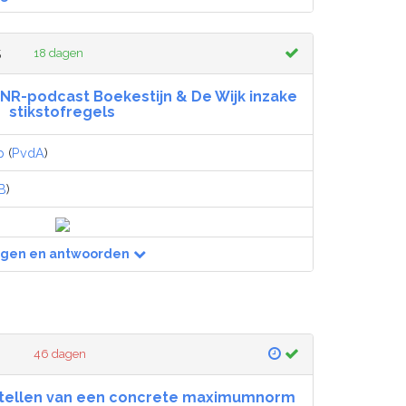
5
18 dagen
BNR-podcast Boekestijn & De Wijk inzake
stikstofregels
p
(
PvdA
)
B
)
agen en antwoorden
46 dagen
stellen van een concrete maximumnorm