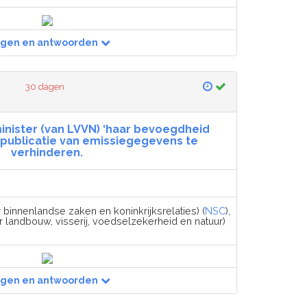
agen en antwoorden
30 dagen
minister (van LVVN) ‘haar bevoegdheid
 publicatie van emissiegegevens te
verhinderen.
 binnenlandse zaken en koninkrijksrelaties) (
NSC
),
r landbouw, visserij, voedselzekerheid en natuur)
agen en antwoorden