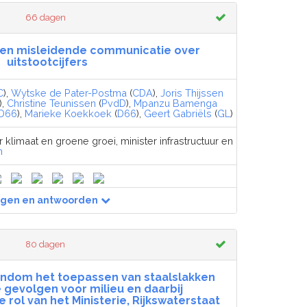
66 dagen
 en misleidende communicatie over
uitstootcijfers
C
),
Wytske de Pater-Postma
(
CDA
),
Joris Thijssen
),
Christine Teunissen
(
PvdD
),
Mpanzu Bamenga
D66
),
Marieke Koekkoek
(
D66
),
Geert Gabriëls
(
GL
)
r klimaat en groene groei, minister infrastructuur en
n
agen en antwoorden
80 dagen
ondom het toepassen van staalslakken
 gevolgen voor milieu en daarbij
rol van het Ministerie, Rijkswaterstaat