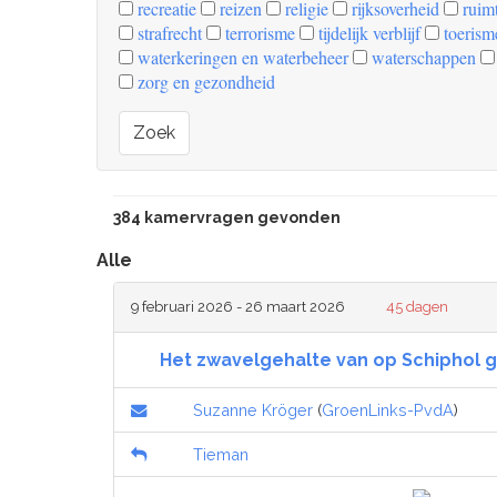
recreatie
reizen
religie
rijksoverheid
ruimt
strafrecht
terrorisme
tijdelijk verblijf
toerism
waterkeringen en waterbeheer
waterschappen
zorg en gezondheid
Zoek
384 kamervragen gevonden
Alle
9 februari 2026 - 26 maart 2026
45 dagen
Het zwavelgehalte van op Schiphol 
Suzanne Kröger
(
GroenLinks-PvdA
)
Tieman