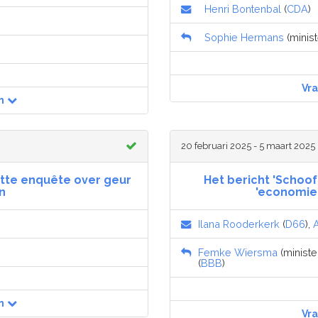
Henri Bontenbal
(
CDA
)
Sophie Hermans
(minist
Vr
n
20 februari 2025 - 5 maart 2025
ette enquête over geur
Het bericht 'Schoo
n
'economie 
Ilana Rooderkerk
(
D66
),
Femke Wiersma
(ministe
(
BBB
)
n
Vr