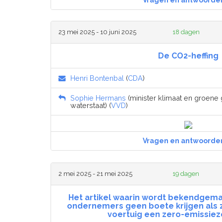
Vragen en antwoorde
23 mei 2025 - 10 juni 2025
18 dagen
De CO2-heffing
Henri Bontenbal
(
CDA
)
Sophie Hermans
(minister klimaat en groene g
waterstaat) (
VVD
)
Vragen en antwoorde
2 mei 2025 - 21 mei 2025
19 dagen
Het artikel waarin wordt bekendgema
ondernemers geen boete krijgen als z
voertuig een zero-emissiezo