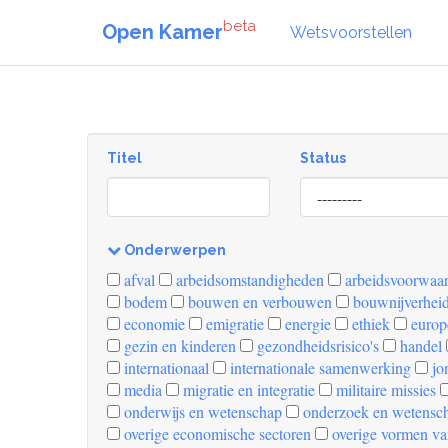
beta
Open Kamer
Wetsvoorstellen
Titel
Status
[invalid
name]
Onderwerpen
[invalid
afval
arbeidsomstandigheden
arbeidsvoorwaa
name]
bodem
bouwen en verbouwen
bouwnijverhei
economie
emigratie
energie
ethiek
europ
gezin en kinderen
gezondheidsrisico's
handel
internationaal
internationale samenwerking
jo
media
migratie en integratie
militaire missies
onderwijs en wetenschap
onderzoek en wetensc
overige economische sectoren
overige vormen va