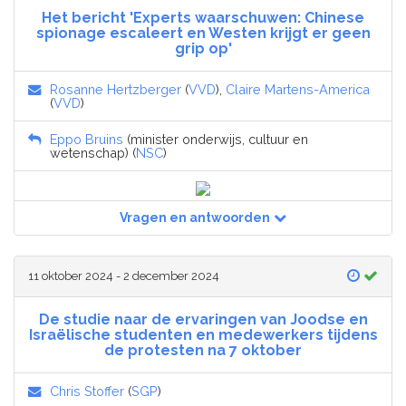
Het bericht 'Experts waarschuwen: Chinese
spionage escaleert en Westen krijgt er geen
grip op'
Rosanne Hertzberger
(
VVD
),
Claire Martens-America
(
VVD
)
Eppo Bruins
(minister onderwijs, cultuur en
wetenschap) (
NSC
)
Vragen en antwoorden
11 oktober 2024 - 2 december 2024
De studie naar de ervaringen van Joodse en
Israëlische studenten en medewerkers tijdens
de protesten na 7 oktober
Chris Stoffer
(
SGP
)