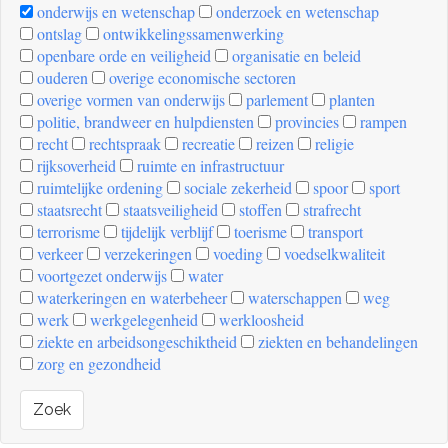
onderwijs en wetenschap
onderzoek en wetenschap
ontslag
ontwikkelingssamenwerking
openbare orde en veiligheid
organisatie en beleid
ouderen
overige economische sectoren
overige vormen van onderwijs
parlement
planten
politie, brandweer en hulpdiensten
provincies
rampen
recht
rechtspraak
recreatie
reizen
religie
rijksoverheid
ruimte en infrastructuur
ruimtelijke ordening
sociale zekerheid
spoor
sport
staatsrecht
staatsveiligheid
stoffen
strafrecht
terrorisme
tijdelijk verblijf
toerisme
transport
verkeer
verzekeringen
voeding
voedselkwaliteit
voortgezet onderwijs
water
waterkeringen en waterbeheer
waterschappen
weg
werk
werkgelegenheid
werkloosheid
ziekte en arbeidsongeschiktheid
ziekten en behandelingen
zorg en gezondheid
Zoek