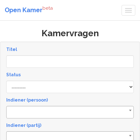
beta
Open Kamer
Kamervragen
Titel
Status
[invalid
name]
Indiener (persoon)
Indiener (partij)