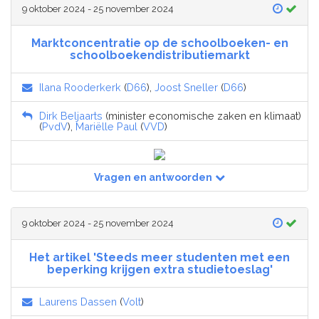
9 oktober 2024 - 25 november 2024
Marktconcentratie op de schoolboeken- en
schoolboekendistributiemarkt
Ilana Rooderkerk
(
D66
),
Joost Sneller
(
D66
)
Dirk Beljaarts
(minister economische zaken en klimaat)
(
PvdV
),
Mariëlle Paul
(
VVD
)
Vragen en antwoorden
9 oktober 2024 - 25 november 2024
Het artikel 'Steeds meer studenten met een
beperking krijgen extra studietoeslag'
Laurens Dassen
(
Volt
)