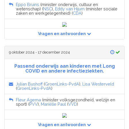
Eppo Bruins
(minister onderwijs, cultuur en
wetenschap) (
NSC
),
Eddy van Hijum
(minister sociale
zaken en werkgelegenheid) (
CDA
)
Vragen en antwoorden
9 oktober 2024 - 17 december 2024
Passend onderwijs aan kinderen met Long
COVID en andere infectieziekten.
Julian Bushoff
(
GroenLinks-PvdA
),
Lisa Westerveld
(
GroenLinks-PvdA
)
Fleur Agema
(minister volksgezondheid, welzijn en
sport) (
PVV
),
Mariëlle Paul
(
VVD
)
Vragen en antwoorden