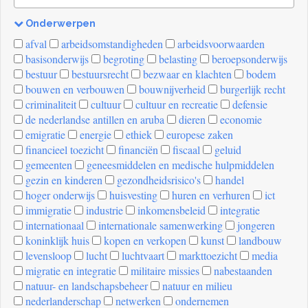
Onderwerpen
[invalid
afval
arbeidsomstandigheden
arbeidsvoorwaarden
name]
basisonderwijs
begroting
belasting
beroepsonderwijs
bestuur
bestuursrecht
bezwaar en klachten
bodem
bouwen en verbouwen
bouwnijverheid
burgerlijk recht
criminaliteit
cultuur
cultuur en recreatie
defensie
de nederlandse antillen en aruba
dieren
economie
emigratie
energie
ethiek
europese zaken
financieel toezicht
financiën
fiscaal
geluid
gemeenten
geneesmiddelen en medische hulpmiddelen
gezin en kinderen
gezondheidsrisico's
handel
hoger onderwijs
huisvesting
huren en verhuren
ict
immigratie
industrie
inkomensbeleid
integratie
internationaal
internationale samenwerking
jongeren
koninklijk huis
kopen en verkopen
kunst
landbouw
levensloop
lucht
luchtvaart
markttoezicht
media
migratie en integratie
militaire missies
nabestaanden
natuur- en landschapsbeheer
natuur en milieu
nederlanderschap
netwerken
ondernemen