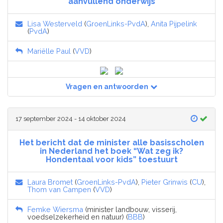
aanvullend onderwijs
Lisa Westerveld
(
GroenLinks-PvdA
),
Anita Pijpelink
(
PvdA
)
Mariëlle Paul
(
VVD
)
Vragen en antwoorden
17 september 2024 - 14 oktober 2024
Het bericht dat de minister alle basisscholen
in Nederland het boek “Wat zeg ik?
Hondentaal voor kids” toestuurt
Laura Bromet
(
GroenLinks-PvdA
),
Pieter Grinwis
(
CU
),
Thom van Campen
(
VVD
)
Femke Wiersma
(minister landbouw, visserij,
voedselzekerheid en natuur) (
BBB
)