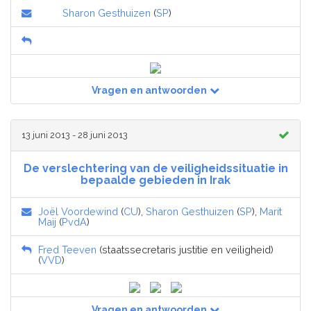
Sharon Gesthuizen
(
SP
)
Vragen en antwoorden
13 juni 2013 - 28 juni 2013
De verslechtering van de veiligheidssituatie in
bepaalde gebieden in Irak
Joël Voordewind
(
CU
),
Sharon Gesthuizen
(
SP
),
Marit
Maij
(
PvdA
)
Fred Teeven
(staatssecretaris justitie en veiligheid)
(
VVD
)
Vragen en antwoorden