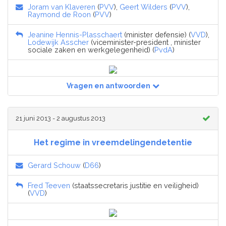
Joram van Klaveren
(
PVV
),
Geert Wilders
(
PVV
),
Raymond de Roon
(
PVV
)
Jeanine Hennis-Plasschaert
(minister defensie) (
VVD
),
Lodewijk Asscher
(viceminister-president , minister
sociale zaken en werkgelegenheid) (
PvdA
)
Vragen en antwoorden
21 juni 2013 - 2 augustus 2013
Het regime in vreemdelingendetentie
Gerard Schouw
(
D66
)
Fred Teeven
(staatssecretaris justitie en veiligheid)
(
VVD
)