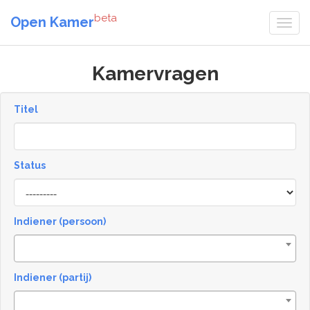
beta
Open Kamer
Kamervragen
Titel
Status
[invalid
name]
Indiener (persoon)
Indiener (partij)