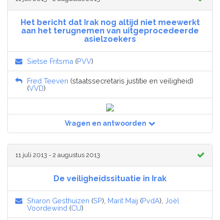
Het bericht dat Irak nog altijd niet meewerkt
aan het terugnemen van uitgeprocedeerde
asielzoekers
Sietse Fritsma
(
PVV
)
Fred Teeven
(staatssecretaris justitie en veiligheid)
(
VVD
)
Vragen en antwoorden
11 juli 2013 - 2 augustus 2013
De veiligheidssituatie in Irak
Sharon Gesthuizen
(
SP
),
Marit Maij
(
PvdA
),
Joël
Voordewind
(
CU
)