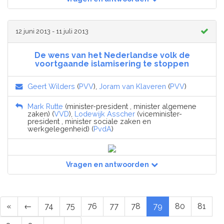
12 juni 2013 - 11 juli 2013
De wens van het Nederlandse volk de
voortgaande islamisering te stoppen
Geert Wilders
(
PVV
),
Joram van Klaveren
(
PVV
)
Mark Rutte
(minister-president , minister algemene
zaken) (
VVD
),
Lodewijk Asscher
(viceminister-
president , minister sociale zaken en
werkgelegenheid) (
PvdA
)
Vragen en antwoorden
«
←
74
75
76
77
78
79
80
81