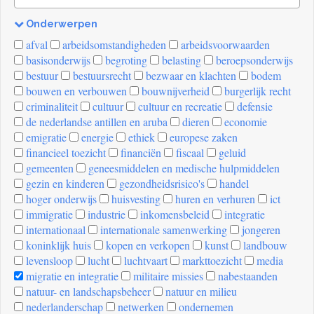
Onderwerpen
[invalid
afval
arbeidsomstandigheden
arbeidsvoorwaarden
name]
basisonderwijs
begroting
belasting
beroepsonderwijs
bestuur
bestuursrecht
bezwaar en klachten
bodem
bouwen en verbouwen
bouwnijverheid
burgerlijk recht
criminaliteit
cultuur
cultuur en recreatie
defensie
de nederlandse antillen en aruba
dieren
economie
emigratie
energie
ethiek
europese zaken
financieel toezicht
financiën
fiscaal
geluid
gemeenten
geneesmiddelen en medische hulpmiddelen
gezin en kinderen
gezondheidsrisico's
handel
hoger onderwijs
huisvesting
huren en verhuren
ict
immigratie
industrie
inkomensbeleid
integratie
internationaal
internationale samenwerking
jongeren
koninklijk huis
kopen en verkopen
kunst
landbouw
levensloop
lucht
luchtvaart
markttoezicht
media
migratie en integratie
militaire missies
nabestaanden
natuur- en landschapsbeheer
natuur en milieu
nederlanderschap
netwerken
ondernemen