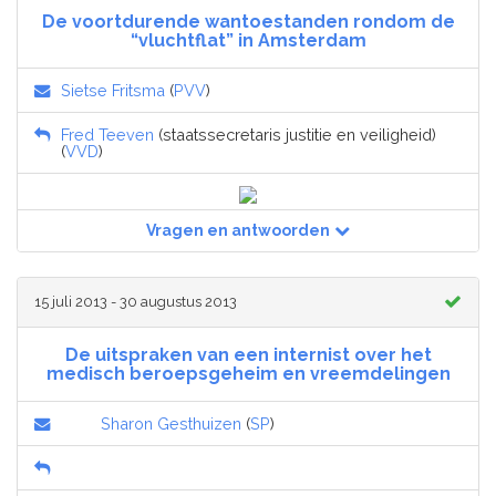
De voortdurende wantoestanden rondom de
“vluchtflat” in Amsterdam
Sietse Fritsma
(
PVV
)
Fred Teeven
(staatssecretaris justitie en veiligheid)
(
VVD
)
Vragen en antwoorden
15 juli 2013 - 30 augustus 2013
De uitspraken van een internist over het
medisch beroepsgeheim en vreemdelingen
Sharon Gesthuizen
(
SP
)