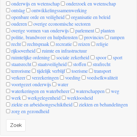
onderwijs en wetenschap
onderzoek en wetenschap
ontslag
ontwikkelingssamenwerking
openbare orde en veiligheid
organisatie en beleid
ouderen
overige economische sectoren
overige vormen van onderwijs
parlement
planten
politie, brandweer en hulpdiensten
provincies
rampen
recht
rechtspraak
recreatie
reizen
religie
rijksoverheid
ruimte en infrastructuur
ruimtelijke ordening
sociale zekerheid
spoor
sport
staatsrecht
staatsveiligheid
stoffen
strafrecht
terrorisme
tijdelijk verblijf
toerisme
transport
verkeer
verzekeringen
voeding
voedselkwaliteit
voortgezet onderwijs
water
waterkeringen en waterbeheer
waterschappen
weg
werk
werkgelegenheid
werkloosheid
ziekte en arbeidsongeschiktheid
ziekten en behandelingen
zorg en gezondheid
Zoek