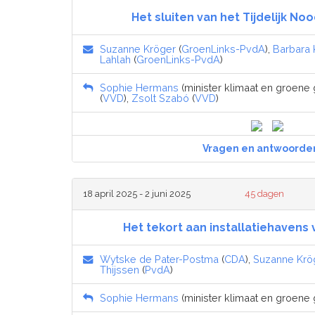
Het sluiten van het Tijdelijk N
Suzanne Kröger
(
GroenLinks-PvdA
),
Barbara
Lahlah
(
GroenLinks-PvdA
)
Sophie Hermans
(minister klimaat en groene g
(
VVD
),
Zsolt Szabó
(
VVD
)
Vragen en antwoorde
18 april 2025 - 2 juni 2025
45 dagen
Het tekort aan installatiehavens
Wytske de Pater-Postma
(
CDA
),
Suzanne Krö
Thijssen
(
PvdA
)
Sophie Hermans
(minister klimaat en groene g