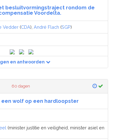
et besluitvormingstraject rondom de
compensatie Voordelta.
ne Vedder
(
CDA
),
André Flach
(
SGP
)
agen en antwoorden
60 dagen
 een wolf op een hardloopster
eel
(minister justitie en veiligheid, minister asiel en