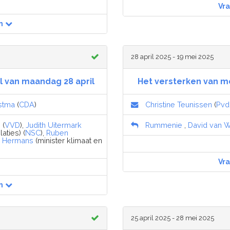
Vr
n
28 april 2025 - 19 mei 2025
l van maandag 28 april
Het versterken van m
stma
(
CDA
)
Christine Teunissen
(
Pvd
 (
VVD
),
Judith Uitermark
Rummenie
,
David van 
aties) (
NSC
),
Ruben
e Hermans
(minister klimaat en
Vr
n
25 april 2025 - 28 mei 2025