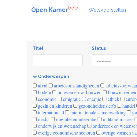
beta
Open Kamer
Wetsvoorstellen
Titel
Status
[invalid
name]
Onderwerpen
[invalid
afval
arbeidsomstandigheden
arbeidsvoorwaa
name]
bodem
bouwen en verbouwen
bouwnijverhei
economie
emigratie
energie
ethiek
europ
gezin en kinderen
gezondheidsrisico's
handel
internationaal
internationale samenwerking
jo
media
migratie en integratie
militaire missies
onderwijs en wetenschap
onderzoek en wetensc
overige economische sectoren
overige vormen va