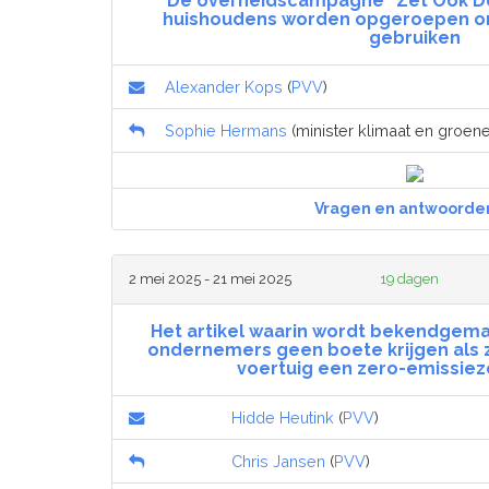
De overheidscampagne “Zet Ook D
huishoudens worden opgeroepen o
gebruiken
Alexander Kops
(
PVV
)
Sophie Hermans
(minister klimaat en groene
Vragen en antwoorde
2 mei 2025 - 21 mei 2025
19 dagen
Het artikel waarin wordt bekendgema
ondernemers geen boete krijgen als z
voertuig een zero-emissiezo
Hidde Heutink
(
PVV
)
Chris Jansen
(
PVV
)