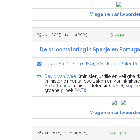
Vragen en antwoorde
29 april 2025 - 14 mei 2025
15 dagen
De stroomstoring in Spanje en Portuga
Jesse Six Dijkstra
(
NSC
),
Wytske de Pater-Po
David van Weel
(minister justitie en veiligheid)
(minister binnenlandse zaken en koninkrijksrel
Brekelmans
(minister defensie) (
VVD
),
Sophi
groene groei) (
VVD
)
Vragen en antwoorde
28 april 2025 - 12 mei 2025
14 dagen