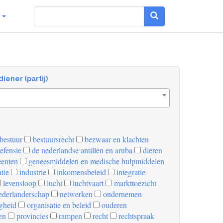
g
diener (partij)
bestuur
bestuursrecht
bezwaar en klachten
efensie
de nederlandse antillen en aruba
dieren
enten
geneesmiddelen en medische hulpmiddelen
tie
industrie
inkomensbeleid
integratie
levensloop
lucht
luchtvaart
markttoezicht
derlanderschap
netwerken
ondernemen
igheid
organisatie en beleid
ouderen
en
provincies
rampen
recht
rechtspraak