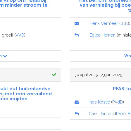
e Knop Om” waarbij
Het bericht 'Uitbrei
m minder stroom te
van vernieling bij b
w
Henk Vermeer
(
BBB
)
 groei) (
VVD
)
Eelco Heinen
(ministe
n
Vr
30 april 2025 - 23 juni 2025
akt dat buitenlandse
PFAS-l
ij met een vervuilend
ne inrijden
Ines Kostić
(
PvdD
)
Chris Jansen
(
PVV
),
B