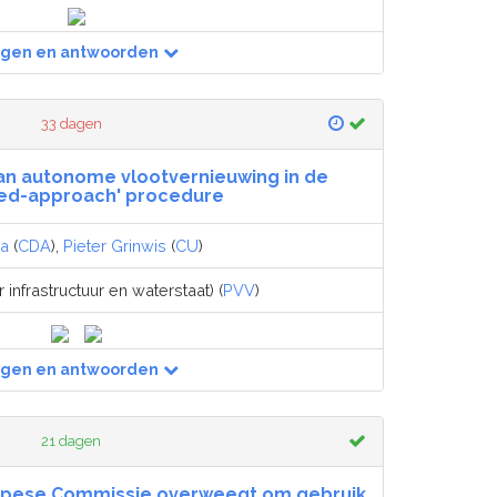
agen en antwoorden
33 dagen
n autonome vlootvernieuwing in de
ed-approach' procedure
ma
(
CDA
),
Pieter Grinwis
(
CU
)
 infrastructuur en waterstaat) (
PVV
)
agen en antwoorden
21 dagen
ropese Commissie overweegt om gebruik