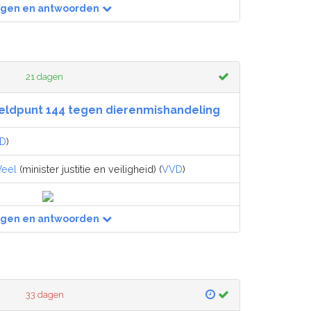
agen en antwoorden
21 dagen
eldpunt 144 tegen dierenmishandeling
D
)
Weel
(minister justitie en veiligheid) (
VVD
)
agen en antwoorden
33 dagen