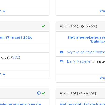
n
Vr
16 april 2025 - 19 mei 2025
an 17 maart 2025
Het meerekenen va
'balanc
Wytske de Pater-Post
groei) (
VVD
)
Barry Madlener
(minister
n
Vr
16 april 2025 - 7 mei 2025
gieleveranciers aan de
Het bericht dat de Eu