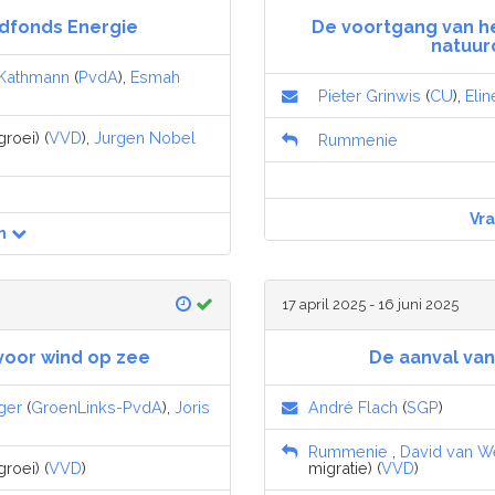
oodfonds Energie
De voortgang van h
natuur
 Kathmann
(
PvdA
),
Esmah
Pieter Grinwis
(
CU
),
Eli
roei) (
VVD
),
Jurgen Nobel
Rummenie
Vr
n
17 april 2025 - 16 juni 2025
 voor wind op zee
De aanval van
ger
(
GroenLinks-PvdA
),
Joris
André Flach
(
SGP
)
Rummenie
,
David van W
roei) (
VVD
)
migratie) (
VVD
)