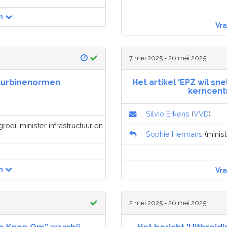
n
Vr
7 mei 2025 - 26 mei 2025
turbinenormen
Het artikel 'EPZ wil sn
kerncentr
Silvio Erkens
(
VVD
)
roei, minister infrastructuur en
Sophie Hermans
(minist
n
Vr
2 mei 2025 - 26 mei 2025