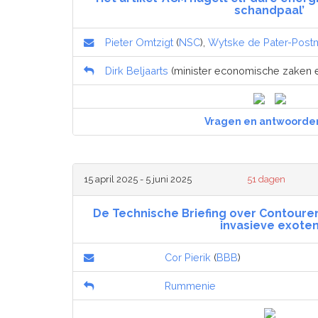
schandpaal’
Pieter Omtzigt
(
NSC
),
Wytske de Pater-Post
Dirk Beljaarts
(minister economische zaken en
Vragen en antwoorde
15 april 2025 - 5 juni 2025
51 dagen
De Technische Briefing over Contouren
invasieve exote
Cor Pierik
(
BBB
)
Rummenie