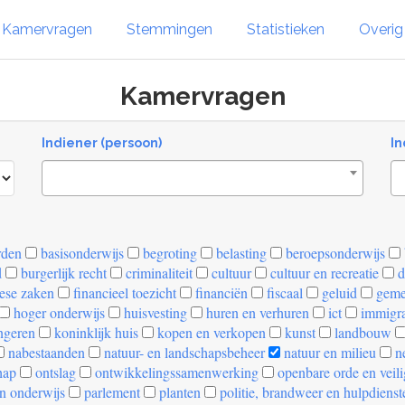
Kamervragen
Stemmingen
Statistieken
Overi
Kamervragen
Indiener (persoon)
In
rden
basisonderwijs
begroting
belasting
beroepsonderwijs
d
burgerlijk recht
criminaliteit
cultuur
cultuur en recreatie
d
ese zaken
financieel toezicht
financiën
fiscaal
geluid
geme
hoger onderwijs
huisvesting
huren en verhuren
ict
immigra
ngeren
koninklijk huis
kopen en verkopen
kunst
landbouw
nabestaanden
natuur- en landschapsbeheer
natuur en milieu
ne
hap
ontslag
ontwikkelingssamenwerking
openbare orde en veil
n onderwijs
parlement
planten
politie, brandweer en hulpdienst