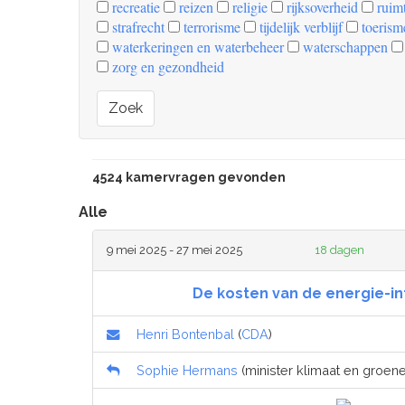
recreatie
reizen
religie
rijksoverheid
ruimt
strafrecht
terrorisme
tijdelijk verblijf
toerism
waterkeringen en waterbeheer
waterschappen
zorg en gezondheid
Zoek
4524 kamervragen gevonden
Alle
9 mei 2025 - 27 mei 2025
18 dagen
De kosten van de energie-in
Henri Bontenbal
(
CDA
)
Sophie Hermans
(minister klimaat en groene