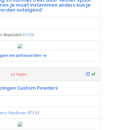
ding stroomnet trekt door TenneT spoor
oeren: je moet instemmen anders kun je
orden onteigend'
r financiën) (
VVD
)
agen en antwoorden
54 dagen
ozingen Custom Powders
arry Madlener
(
PVV
)