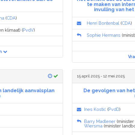
te maken van inter
invulling van he
ma
(
CDA
)
Henri Bontenbal
(
CDA
)
 klimaat) (
PvdV
)
Sophie Hermans
(minist
n
Vr
15 april 2025 - 12 mei 2025
 landelijk aanvalsplan
De gevolgen van het 
n
Ines Kostić
(
PvdD
)
Barry Madlener
(minister 
Wiersma
(minister landbo