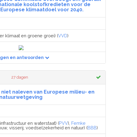
nationale koolstofkredieten voor de
t Europese klimaatdoel voor 2040.
er klimaat en groene groei) (
VVD
)
agen en antwoorden
27 dagen
niet naleven van Europese milieu- en
natuurwetgeving
infrastructuur en waterstaat) (
PVV
),
Femke
uw, visserij, voedselzekerheid en natuur) (
BBB
)