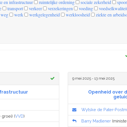
e en infrastructuur
ruimtelijke ordening
sociale zekerheid
spoor
e
transport
verkeer
verzekeringen
voeding
voedselkwalitei
weg
werk
werkgelegenheid
werkloosheid
ziekte en arbeids
9 mei 2025 - 13 mei 2025
frastructuur
Openheid over d
geluid
Wytske de Pater-Post
 groei) (
VVD
)
Barry Madlener
(minister