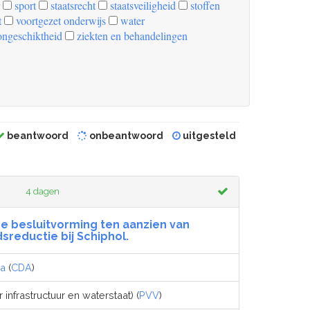
sport
staatsrecht
staatsveiligheid
stoffen
t
voortgezet onderwijs
water
ongeschiktheid
ziekten en behandelingen
beantwoord
onbeantwoord
uitgesteld
4 dagen
e besluitvorming ten aanzien van
sreductie bij Schiphol.
ma
(
CDA
)
 infrastructuur en waterstaat) (
PVV
)