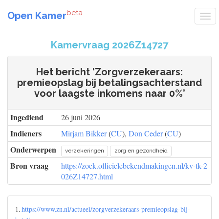
beta
Open Kamer
Kamervraag 2026Z14727
Het bericht ‘Zorgverzekeraars:
premieopslag bij betalingsachterstand
voor laagste inkomens naar 0%’
Ingediend
26 juni 2026
Indieners
Mirjam Bikker
(
CU
),
Don Ceder
(
CU
)
Onderwerpen
verzekeringen
zorg en gezondheid
Bron vraag
https://zoek.officielebekendmakingen.nl/kv-tk-2
026Z14727.html
1.
https://www.zn.nl/actueel/zorgverzekeraars-premieopslag-bij-