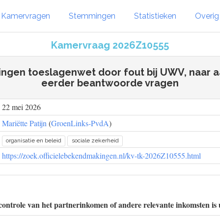
Kamervragen
Stemmingen
Statistieken
Overi
Kamervraag 2026Z10555
ngen toeslagenwet door fout bij UWV, naar a
eerder beantwoorde vragen
22 mei 2026
Mariëtte Patijn
(
GroenLinks-PvdA
)
organisatie en beleid
sociale zekerheid
https://zoek.officielebekendmakingen.nl/kv-tk-2026Z10555.html
controle van het partnerinkomen of andere relevante inkomsten is 