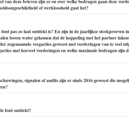
 van deze brieven zijn er en over welke bedragen gaan deze vord
beidsongeschiktheid of werkloosheid gaat het?
fout pas zo laat ontdekt is? En zijn in de jaarlijkse steekproeven i
gnalen boven water gekomen dat de koppeling met het partner ink
erder zogenaamde veegacties geweest met vorderingen van te veel ui
gacties met hoeveel vorderingen en welke maximale bedragen zijn d
chuwingen, signalen of audits zijn er sinds 2016 geweest die mogeli
zen?
de fout ontdekt?