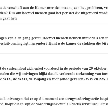
matie verschaft aan de Kamer over de omvang van het probleem, vr
rden? Dus om hoeveel mensen gaat het per wet die uitgevoerd wo
n gaat het?
gen zijn al in gang gezet? Hoeveel mensen hebben inmiddels een t
sluitvorming ligt hieronder? Kunt u de kamer de stukken die bij 
at de systeemfout zich enkel voordeed in de periode van 29 oktober
gnalen die wij ontvingen blijkt dat de verkeerde toekenning van toe
de WIA, de WAO, de Wajong en voor (oude gevallen) WW en ZW, k
aal ontvangen dat er op dit moment een terugvorderingsactie loopt
, klopt dit en zijn de vorderingsbrieven al (deels) verstuurd? Of z