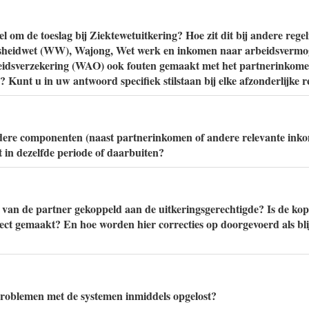
kel om de toeslag bij Ziektewetuitkering? Hoe zit dit bij andere r
osheidwet (WW), Wajong, Wet werk en inkomen naar arbeidsverm
eidsverzekering (WAO) ook fouten gemaakt met het partnerinkome
 Kunt u in uw antwoord specifiek stilstaan bij elke afzonderlijke r
dere componenten (naast partnerinkomen of andere relevante inko
t in dezelfde periode of daarbuiten?
van de partner gekoppeld aan de uitkeringsgerechtigde? Is de ko
ect gemaakt? En hoe worden hier correcties op doorgevoerd als blij
problemen met de systemen inmiddels opgelost?