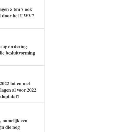
agen 5 t/m 7 ook
rdt door het UWV?
erugvordering
die besluitvorming
 2022 tot en met
slagen al voor 2022
lopt dat?
, namelijk een
ijn die nog