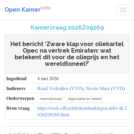
beta
Open Kamer
Kamervraag 2026Z09269
Het bericht ‘Zware klap voor oliekartel
Opec na vertrek Emiraten: wat
betekent dit voor de olieprijs en het
wereldtoneel?’
Ingediend
4 mei 2026
Indieners
Ruud Verkuijlen
(
VVD
),
Nicole Maes
(
VVD
)
Onderwerpen
internationaal
organisatie en beleid
Bron vraag
https://zoek.officielebekendmakingen.nl/kv-tk-2
026Z09269.html