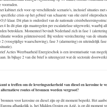
e voorraden.
 het kabinet zich voor op verschillende scenario's, inclusief situaties met
specifieke crisis op het gebied van schaarste van olie en/of olieproducte
O)3 klaar. Dit plan is onderdeel van de nationale crisisbeheersingsstruc
4 In dit plan zijn maatregelen per escalatiefase uitgewerkt, waarbij al
orden betrokken. Momenteel bevindt Nederland zich in fase 1 (alerteri
dinatie worden geïntensiveerd. Bij verdere verslechtering van de situat
 2 (vroegtijdige waarschuwing), fase 3 (alarmering) en uiteindelijk fas
ituatie).
rief Acties Weerbaarheid Energieschok is een inventarisatie van mogeli
an. In bijlage 2 van die brief is uiteengezet wat de sectorale doorwerk
unt u treffen om de leveringszekerheid van diesel en kerosine te 
 alternatieve routes of bronnen worden vergroot?
f bronnen voor kerosine en diesel zijn op dit moment beperkt. Het aanb
 Europa afhankelijk is, het Midden-Oosten en Azië, is op dit moment ve