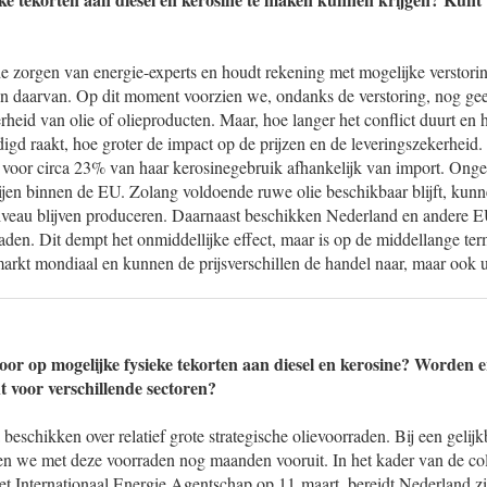
de zorgen van energie-experts en houdt rekening met mogelijke verstori
 daarvan. Op dit moment voorzien we, ondanks de verstoring, nog ge
rheid van olie of olieproducten. Maar, hoe langer het conflict duurt en
digd raakt, hoe groter de impact op de prijzen en de leveringszekerheid.
s voor circa 23% van haar kerosinegebruik afhankelijk van import. On
ijen binnen de EU. Zolang voldoende ruwe olie beschikbaar blijft, kunne
iveau blijven produceren. Daarnaast beschikken Nederland en andere EU
raden. Dit dempt het onmiddellijke effect, maar is op de middellange ter
arkt mondiaal en kunnen de prijsverschillen de handel naar, maar ook u
voor op mogelijke fysieke tekorten aan diesel en kerosine? Worden 
 voor verschillende sectoren?
eschikken over relatief grote strategische olievoorraden. Bij een gelijk
n we met deze voorraden nog maanden vooruit. In het kader van de coll
t Internationaal Energie Agentschap op 11 maart, bereidt Nederland zi