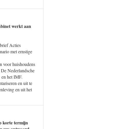
abinet werkt aan
brief Acties
nario met ernstige
en voor huishoudens
), De Nederlandsche
 en het IMF.
tariseren en uit te
nleving en uit het
p korte termijn
t u uw antwoord