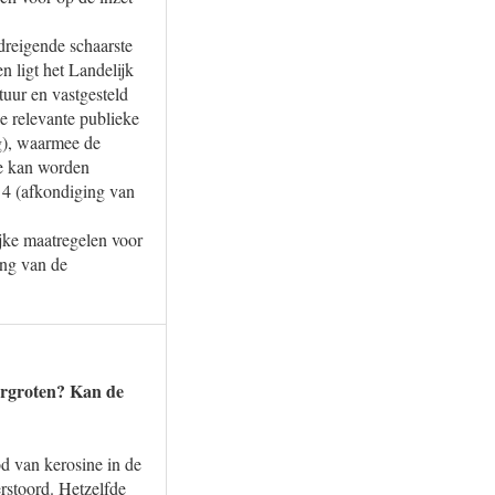
 dreigende schaarste
n ligt het Landelijk
tuur en vastgesteld
le relevante publieke
ng), waarmee de
ie kan worden
e 4 (afkondiging van
jke maatregelen voor
ing van de
vergroten? Kan de
od van kerosine in de
rstoord. Hetzelfde