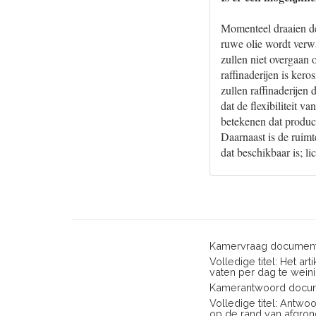
Momenteel draaien de 
ruwe olie wordt verw
zullen niet overgaan
raffinaderijen is ker
zullen raffinaderijen
dat de flexibiliteit v
betekenen dat product
Daarnaast is de ruimt
dat beschikbaar is; l
Kamervraag document
Volledige titel: Het a
vaten per dag te weini
Kamerantwoord docum
Volledige titel: Antw
op de rand van afgron