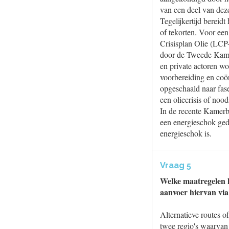
van een deel van dez
Tegelijkertijd bereidt
of tekorten. Voor een 
Crisisplan Olie (LCP-
door de Tweede Kamer.
en private actoren w
voorbereiding en coör
opgeschaald naar fase
een oliecrisis of noods
In de recente Kamerb
een energieschok geda
energieschok is.
Vraag 5
Welke maatregelen k
aanvoer hiervan via
Alternatieve routes o
twee regio's waarvan