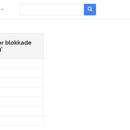
g
or blokkade
'
l