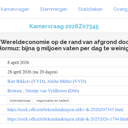
Kamervragen
Stemmingen
Statistieken
Overi
Kamervraag 2026Z07345
l 'Wereldeconomie op de rand van afgrond do
Hormuz: bijna 9 miljoen vaten per dag te weinig
8 april 2026
28 april 2026 (na 20 dagen)
Bart Bikkers
(
VVD
),
Alisha Müller
(
VVD
)
Bertram
,
Stientje van Veldhoven
(
D66
)
internationaal
organisatie en beleid
https://zoek.officielebekendmakingen.nl/kv-tk-2026Z07345.html
https://zoek.officielebekendmakingen.nl/ah-tk-20252026-1794.htm