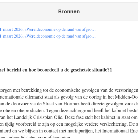
Bronnen
1 maart 2026, «Wereldeconomie op de rand van afgro…
1 maart 2026, «Wereldeconomie op de rand van afgro…
t bericht en hoe beoordeelt u de geschetste situatie?1
 zorgen met betrekking tot de economische gevolgen van de verstoringe
ternationale oliemarkt staat als gevolg van de oorlog in het Midden-Oo
van de doorvoer via de Straat van Hormuz heeft directe gevolgen voor d
 olie en olieproducten. Tegen deze achtergrond heeft het kabinet beslo
van het Landelijk Crisisplan Olie. Deze fase stelt het kabinet in staat om 
en tijdig voorbereid te zijn op een mogelijke verdere verslechtering. De 
tord en we blijven in contact met marktpartijen, het Internationaal En
n andere lidstaten voor afstemming.