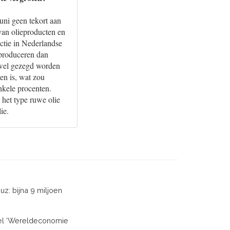
juni geen tekort aan
van olieproducten en
ctie in Nederlandse
e produceren dan
t wel gezegd worden
ten is, wat zou
nkele procenten.
 het type ruwe olie
ie.
z: bijna 9 miljoen
ikel ‘Wereldeconomie