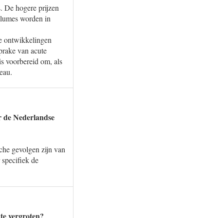
s. De hogere prijzen
volumes worden in
de ontwikkelingen
prake van acute
is voorbereid om, als
veau.
or de Nederlandse
che gevolgen zijn van
 specifiek de
 te vergroten?