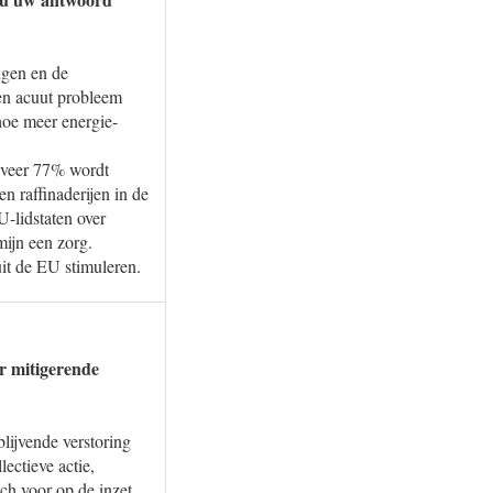
ngen en de
en acuut probleem
 hoe meer energie-
geveer 77% wordt
n raffinaderijen in de
-lidstaten over
mijn een zorg.
it de EU stimuleren.
er mitigerende
blijvende verstoring
ectieve actie,
ch voor op de inzet