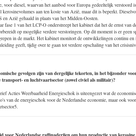
e, voor diesel, waarvan het aanbod voor Europa gedeeltelijk verstoord i
l kerosinevolumes aan ten koste van Azië, maar dit is beperkt. Diesel
VS en Azië gehaald in plaats van het Midden-Oosten.
ar fase 1 van het LCP-O onderstreept het kabinet dat het de ernst van 
rbereidt op mogelijke verdere verstoringen. Op dit moment is er geen s
ngrepen in de markt. Het kabinet monitort de ontwikkelingen continu en 
nleiding geeft, tijdig over te gaan tot verdere opschaling van het crisisni
mische gevolgen zijn van dergelijke tekorten, in het bijzonder vo
transport- en luchtvaartsector (zowel civiel als militair)?
rief Acties Weerbaarheid Energieschok is uiteengezet wat de economis
rio's van de energieschok voor de Nederlandse economie, maar ook voor
rtsector5.
eid voor Nederlandse raffinaderijen om hun productie van kerosine