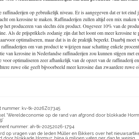
raffinaderijen op gebruikelijk niveau. Er is aangegeven dat er tot eind 
acht om kerosine te maken. Raffinaderijen zullen altijd een mix maken 
 op het produceren van slechts één product. Ongeveer 10% van de produ
osine. Als de prijsprikkels zodanig zijn dat het loont om meer kerosine t
 daarvoor optimaliseren, maar dat is in de praktijk beperkt. Daarbij moe
an raffinaderijen om van product te wijzigen naar schatting enkele procen
ie van kerosine in Nederlandse raffinaderijen zou kunnen stijgen met e
e voor optimaliseren zeer afhankelijk van de opzet van de raffinaderij en
ichtere ruwe olie geeft bijvoorbeeld meer kerosine dan zwaardere ruwe ol
 nummer: kv-tk-2026Z07345
rtikel 'Wereldeconomie op de rand van afgrond door blokkade Hormu
g'
ent nummer: ah-tk-20252026-1794
oord op vragen van de leden Müller en Bikkers over het nieuwsart
d door blokkade Hormuz: bijna 9 miljoen vaten per dag te weinig