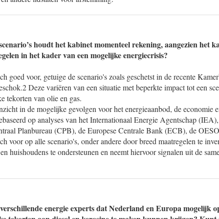
scenario’s houdt het kabinet momenteel rekening, aangezien het k
gelen in het kader van een mogelijke energiecrisis?
ich goed voor, getuige de scenario's zoals geschetst in de recente Kamer
schok.2 Deze variëren van een situatie met beperkte impact tot een sce
ke tekorten van olie en gas.
inzicht in de mogelijke gevolgen voor het energieaanbod, de economie 
 gebaseerd op analyses van het Internationaal Energie Agentschap (IEA
traal Planbureau (CPB), de Europese Centrale Bank (ECB), de OESO
ich voor op alle scenario's, onder andere door breed maatregelen te inven
en huishoudens te ondersteunen en neemt hiervoor signalen uit de same
 verschillende energie experts dat Nederland en Europa mogelijk o
ieke tekorten aan diesel en kerosine te maken kunnen krijgen? Kun