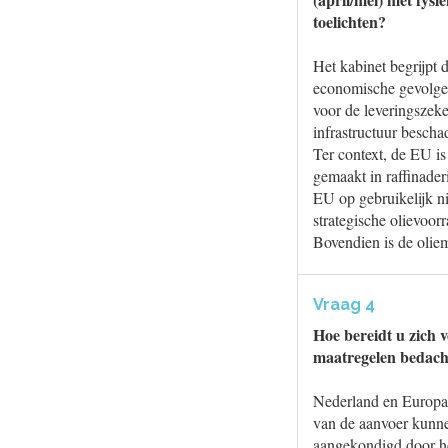
toelichten?
Het kabinet begrijpt 
economische gevolgen
voor de leveringszeke
infrastructuur bescha
Ter context, de EU i
gemaakt in raffinader
EU op gebruikelijk n
strategische olievoor
Bovendien is de oliem
Vraag 4
Hoe bereidt u zich 
maatregelen bedacht
Nederland en Europa b
van de aanvoer kunne
aangekondigd door he