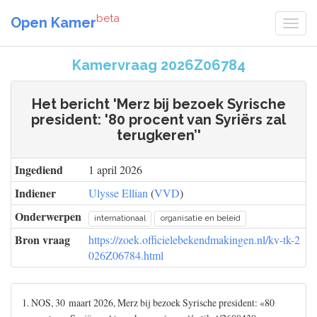
beta
Open Kamer
Kamervraag 2026Z06784
Het bericht 'Merz bij bezoek Syrische
president: '80 procent van Syriërs zal
terugkeren’'
Ingediend
1 april 2026
Indiener
Ulysse Ellian
(
VVD
)
Onderwerpen
internationaal
organisatie en beleid
Bron vraag
https://zoek.officielebekendmakingen.nl/kv-tk-2
026Z06784.html
1. NOS, 30 maart 2026, Merz bij bezoek Syrische president: «80