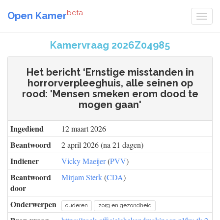
beta
Open Kamer
Kamervraag 2026Z04985
Het bericht ‘Ernstige misstanden in
horrorverpleeghuis, alle seinen op
rood: 'Mensen smeken erom dood te
mogen gaan'
Ingediend
12 maart 2026
Beantwoord
2 april 2026 (na 21 dagen)
Indiener
Vicky Maeijer
(
PVV
)
Beantwoord
Mirjam Sterk
(
CDA
)
door
Onderwerpen
ouderen
zorg en gezondheid