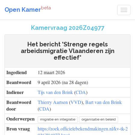
beta
Open Kamer
Kamervraag 2026Z04977
Het bericht 'Strenge regels
arbeidsmigratie Vlaanderen zijn
effectief'
Ingediend
12 maart 2026
Beantwoord
9 april 2026 (na 28 dagen)
Indiener
Tijs van den Brink
(
CDA
)
Beantwoord
Thierry Aartsen
(
VVD
),
Bart van den Brink
door
(
CDA
)
Onderwerpen
migratie en integratie
organisatie en beleid
Bron vraag
https://zoek.officielebekendmakingen.nl/kv-tk-2