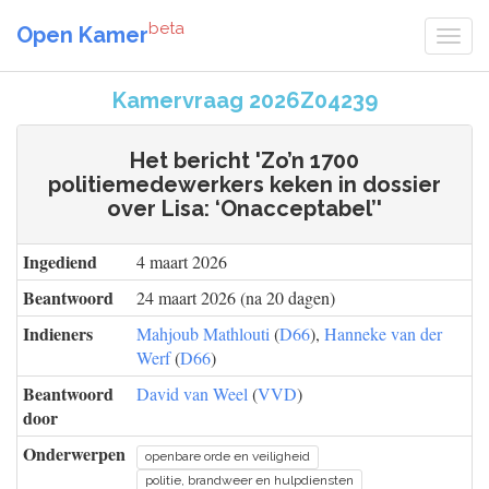
beta
Open Kamer
Kamervraag 2026Z04239
Het bericht 'Zo’n 1700
politiemedewerkers keken in dossier
over Lisa: ‘Onacceptabel’'
Ingediend
4 maart 2026
Beantwoord
24 maart 2026 (na 20 dagen)
Indieners
Mahjoub Mathlouti
(
D66
),
Hanneke van der
Werf
(
D66
)
Beantwoord
David van Weel
(
VVD
)
door
Onderwerpen
openbare orde en veiligheid
politie, brandweer en hulpdiensten