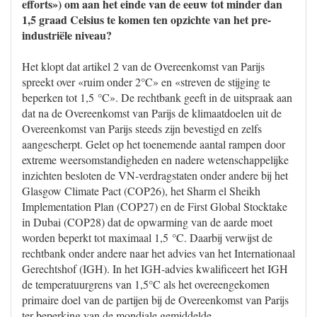
efforts») om aan het einde van de eeuw tot minder dan
1,5 graad Celsius te komen ten opzichte van het pre-
industriële niveau?
Het klopt dat artikel 2 van de Overeenkomst van Parijs
spreekt over «ruim onder 2°C» en «streven de stijging te
beperken tot 1,5 °C». De rechtbank geeft in de uitspraak aan
dat na de Overeenkomst van Parijs de klimaatdoelen uit de
Overeenkomst van Parijs steeds zijn bevestigd en zelfs
aangescherpt. Gelet op het toenemende aantal rampen door
extreme weersomstandigheden en nadere wetenschappelijke
inzichten besloten de VN-verdragstaten onder andere bij het
Glasgow Climate Pact (COP26), het Sharm el Sheikh
Implementation Plan (COP27) en de First Global Stocktake
in Dubai (COP28) dat de opwarming van de aarde moet
worden beperkt tot maximaal 1,5 °C. Daarbij verwijst de
rechtbank onder andere naar het advies van het Internationaal
Gerechtshof (IGH). In het IGH-advies kwalificeert het IGH
de temperatuurgrens van 1,5°C als het overeengekomen
primaire doel van de partijen bij de Overeenkomst van Parijs
ter beperking van de mondiale gemiddelde