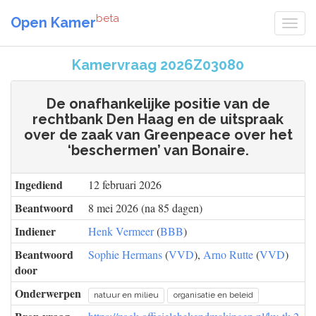
beta
Open Kamer
Kamervraag 2026Z03080
De onafhankelijke positie van de
rechtbank Den Haag en de uitspraak
over de zaak van Greenpeace over het
‘beschermen’ van Bonaire.
Ingediend
12 februari 2026
Beantwoord
8 mei 2026 (na 85 dagen)
Indiener
Henk Vermeer
(
BBB
)
Beantwoord
Sophie Hermans
(
VVD
),
Arno Rutte
(
VVD
)
door
Onderwerpen
natuur en milieu
organisatie en beleid