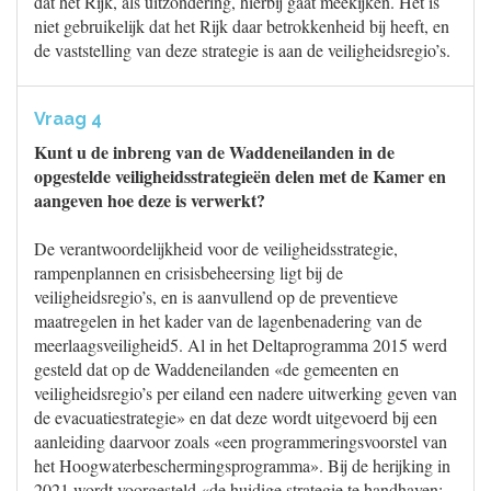
dat het Rijk, als uitzondering, hierbij gaat meekijken. Het is
niet gebruikelijk dat het Rijk daar betrokkenheid bij heeft, en
de vaststelling van deze strategie is aan de veiligheidsregio’s.
Vraag 4
Kunt u de inbreng van de Waddeneilanden in de
opgestelde veiligheidsstrategieën delen met de Kamer en
aangeven hoe deze is verwerkt?
De verantwoordelijkheid voor de veiligheidsstrategie,
rampenplannen en crisisbeheersing ligt bij de
veiligheidsregio’s, en is aanvullend op de preventieve
maatregelen in het kader van de lagenbenadering van de
meerlaagsveiligheid5. Al in het Deltaprogramma 2015 werd
gesteld dat op de Waddeneilanden «de gemeenten en
veiligheidsregio’s per eiland een nadere uitwerking geven van
de evacuatiestrategie» en dat deze wordt uitgevoerd bij een
aanleiding daarvoor zoals «een programmeringsvoorstel van
het Hoogwaterbeschermingsprogramma». Bij de herijking in
2021 wordt voorgesteld «de huidige strategie te handhaven: