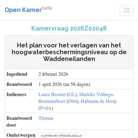
beta
Open Kamer
Kamervraag 2026Z02048
Het plan voor het verlagen van het
hoogwaterbeschermingsniveau op de
Waddeneilanden
Ingediend
2 februari 2026
Beantwoord
1 april 2026 (na 58 dagen)
Indieners
Laura Bromet
(
GL
),
Marieke Vellinga-
Beemsterboer
(
D66
),
Habtamu de Hoop
(
PvdA
)
Beantwoord
Tieman
door
Onderwerpen
ruimte en infrastructuur