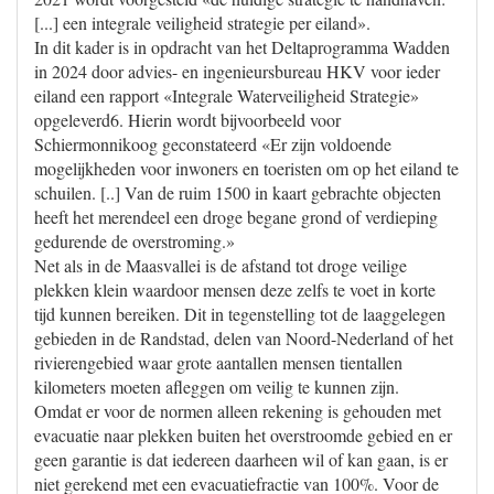
[...] een integrale veiligheid strategie per eiland».
In dit kader is in opdracht van het Deltaprogramma Wadden
in 2024 door advies- en ingenieursbureau HKV voor ieder
eiland een rapport «Integrale Waterveiligheid Strategie»
opgeleverd6. Hierin wordt bijvoorbeeld voor
Schiermonnikoog geconstateerd «Er zijn voldoende
mogelijkheden voor inwoners en toeristen om op het eiland te
schuilen. [..] Van de ruim 1500 in kaart gebrachte objecten
heeft het merendeel een droge begane grond of verdieping
gedurende de overstroming.»
Net als in de Maasvallei is de afstand tot droge veilige
plekken klein waardoor mensen deze zelfs te voet in korte
tijd kunnen bereiken. Dit in tegenstelling tot de laaggelegen
gebieden in de Randstad, delen van Noord-Nederland of het
rivierengebied waar grote aantallen mensen tientallen
kilometers moeten afleggen om veilig te kunnen zijn.
Omdat er voor de normen alleen rekening is gehouden met
evacuatie naar plekken buiten het overstroomde gebied en er
geen garantie is dat iedereen daarheen wil of kan gaan, is er
niet gerekend met een evacuatiefractie van 100%. Voor de