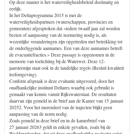
Op deze manier is het waterveiligheidsbeleid doelmatig en
eerlijk.
In het Deltaprogramma 2015 is met de
waterveiligheidspartners (waterschappen, provincies en
gemeenten) afgesproken dat «iedere twaalf jaar zal worden
bezien of aanpassing van de normering nodig is, als
wezenlijke veranderingen zijn opgetreden met betrekking tot
de onderliggende aannames. Een van deze aannames betreft
de evacuatiefracties.» Deze passage is opgenomen in de
memorie van toelichting bij de Waterwet. Deze 12-
jaarstermijn staat ook in de landelijke regels (Besluit kwaliteit
leefomgeving).
Conform afspraak is deze evaluatie uitgevoerd, door het
onafhankelijke instituut Deltares waarbij ook gebruikt is
gemaakt van kennis vanuit Rijkswaterstaat. De resultaten
daarvan zijn gemeld in de brief aan de Kamer van 15 januari
20252. Voor het merendeel van de trajecten blijkt geen
aanpassing van de norm nodig.
Zoals gemeld in deze brief en in de kamerbrief van
27 januari 20263 geldt in enkele gevallen, zoals bij de
Waddeneilanden, dat uit deze onafhankelijke evaluatie volgt