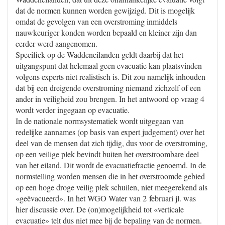
dat de normen kunnen worden gewijzigd. Dit is mogelijk
omdat de gevolgen van een overstroming inmiddels
nauwkeuriger konden worden bepaald en kleiner zijn dan
eerder werd aangenomen.
Specifiek op de Waddeneilanden geldt daarbij dat het
uitgangspunt dat helemaal geen evacuatie kan plaatsvinden
volgens experts niet realistisch is. Dit zou namelijk inhouden
dat bij een dreigende overstroming niemand zichzelf of een
ander in veiligheid zou brengen. In het antwoord op vraag 4
wordt verder ingegaan op evacuatie.
In de nationale normsystematiek wordt uitgegaan van
redelijke aannames (op basis van expert judgement) over het
deel van de mensen dat zich tijdig, dus voor de overstroming,
op een veilige plek bevindt buiten het overstroombare deel
van het eiland. Dit wordt de evacuatiefractie genoemd. In de
normstelling worden mensen die in het overstroomde gebied
op een hoge droge veilig plek schuilen, niet meegerekend als
«geëvacueerd». In het WGO Water van 2 februari jl. was
hier discussie over. De (on)mogelijkheid tot «verticale
evacuatie» telt dus niet mee bij de bepaling van de normen.