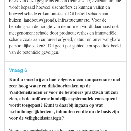
basis van deze gegevens en een (realistische) evacuatiefractie
wordt bepaald hoeveel slachtoffers er kunnen vallen en
hoeveel schade er kan ontstaan. Dit betreft schade aan
huizen, landbouw(grond), infrastructuur etc. Voor de
bepaling van de hoogte van de normen wordt daarnaast ook
meegenomen: schade door productieverlies en immateriële
schade zoals aan cultureel erfgoed, natuur en onvervangbare
persoonlijke zaken8. Dit geeft per gebied een specifiek beeld
van de potentiële gevolgen.
Vraag 6
Kunt u omschrijven hoe volgens u een rampscenario met
zeer hoog water en dijkdoorbraken op de
Waddeneilanden er voor de bewoners praktisch uit zou
zien, als de uniforme landelijke systematiek consequent
wordt toegepast? Kunt u daarbij ingaan op wat
«schuilmogelijkheden», inhouden en die nu de basis zijn
voor de veiligheidsstrategie?
Voor een omschrijving van hoe een overstroming kan