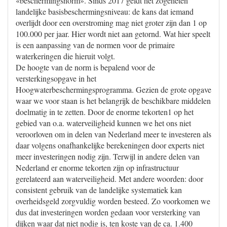
«beschermingsnorm». Sinds 2017 geldt het zogeheten
landelijke basisbeschermingsniveau: de kans dat iemand
overlijdt door een overstroming mag niet groter zijn dan 1 op
100.000 per jaar. Hier wordt niet aan getornd. Wat hier speelt
is een aanpassing van de normen voor de primaire
waterkeringen die hieruit volgt.
De hoogte van de norm is bepalend voor de
versterkingsopgave in het
Hoogwaterbeschermingsprogramma. Gezien de grote opgave
waar we voor staan is het belangrijk de beschikbare middelen
doelmatig in te zetten. Door de enorme tekorten1 op het
gebied van o.a. waterveiligheid kunnen we het ons niet
veroorloven om in delen van Nederland meer te investeren als
daar volgens onafhankelijke berekeningen door experts niet
meer investeringen nodig zijn. Terwijl in andere delen van
Nederland er enorme tekorten zijn op infrastructuur
gerelateerd aan waterveiligheid. Met andere woorden: door
consistent gebruik van de landelijke systematiek kan
overheidsgeld zorgvuldig worden besteed. Zo voorkomen we
dus dat investeringen worden gedaan voor versterking van
dijken waar dat niet nodig is, ten koste van de ca. 1.400