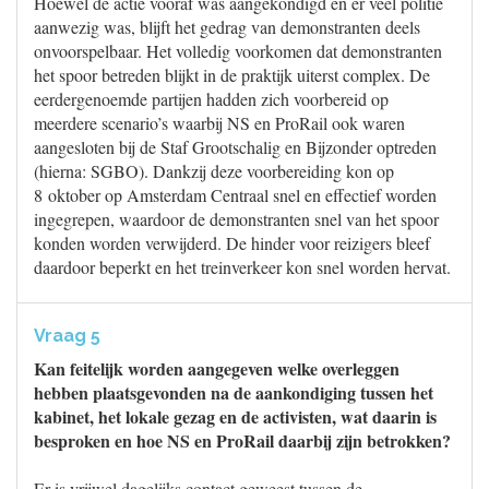
Hoewel de actie vooraf was aangekondigd en er veel politie
aanwezig was, blijft het gedrag van demonstranten deels
onvoorspelbaar. Het volledig voorkomen dat demonstranten
het spoor betreden blijkt in de praktijk uiterst complex. De
eerdergenoemde partijen hadden zich voorbereid op
meerdere scenario’s waarbij NS en ProRail ook waren
aangesloten bij de Staf Grootschalig en Bijzonder optreden
(hierna: SGBO). Dankzij deze voorbereiding kon op
8 oktober op Amsterdam Centraal snel en effectief worden
ingegrepen, waardoor de demonstranten snel van het spoor
konden worden verwijderd. De hinder voor reizigers bleef
daardoor beperkt en het treinverkeer kon snel worden hervat.
Vraag 5
Kan feitelijk worden aangegeven welke overleggen
hebben plaatsgevonden na de aankondiging tussen het
kabinet, het lokale gezag en de activisten, wat daarin is
besproken en hoe NS en ProRail daarbij zijn betrokken?
Er is vrijwel dagelijks contact geweest tussen de