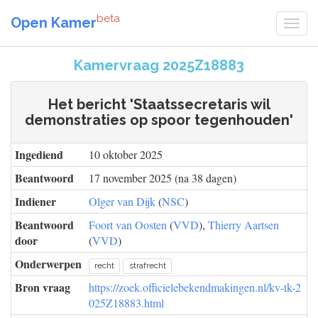
beta
Open Kamer
Kamervraag 2025Z18883
Het bericht 'Staatssecretaris wil
demonstraties op spoor tegenhouden'
Ingediend
10 oktober 2025
Beantwoord
17 november 2025 (na 38 dagen)
Indiener
Olger van Dijk
(
NSC
)
Beantwoord
Foort van Oosten
(
VVD
),
Thierry Aartsen
door
(
VVD
)
Onderwerpen
recht
strafrecht
Bron vraag
https://zoek.officielebekendmakingen.nl/kv-tk-2
025Z18883.html