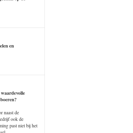
elen en
 waardevolle
r boeren?
or naast de
drijf ook de
ing past niet bij het
sel