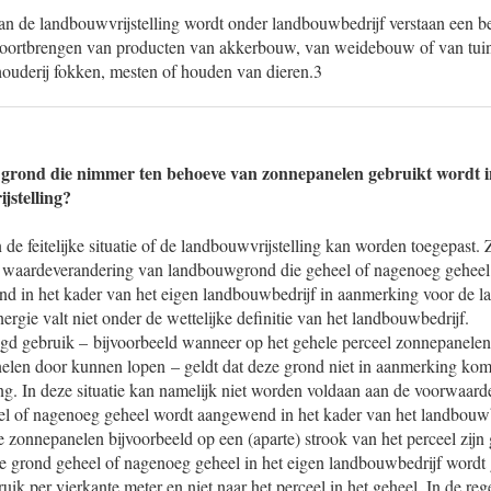
n de landbouwvrijstelling wordt onder landbouwbedrijf verstaan een bedr
voortbrengen van producten van akkerbouw, van weidebouw of van tuin
houderij fokken, mesten of houden van dieren.3
en grond die nimmer ten behoeve van zonnepanelen gebruikt wordt
jstelling?
n de feitelijke situatie of de landbouwvrijstelling kan worden toegepast.
waardeverandering van landbouwgrond die geheel of nagenoeg geheel 
 in het kader van het eigen landbouwbedrijf in aanmerking voor de la
gie valt niet onder de wettelijke definitie van het landbouwbedrijf.
d gebruik – bijvoorbeeld wanneer op het gehele perceel zonnepanelen 
elen door kunnen lopen – geldt dat deze grond niet in aanmerking kom
ng. In deze situatie kan namelijk niet worden voldaan aan de voorwaard
 of nagenoeg geheel wordt aangewend in het kader van het landbouwb
 zonnepanelen bijvoorbeeld op een (aparte) strook van het perceel zijn 
de grond geheel of nagenoeg geheel in het eigen landbouwbedrijf wordt
bruik per vierkante meter en niet naar het perceel in het geheel. In de re