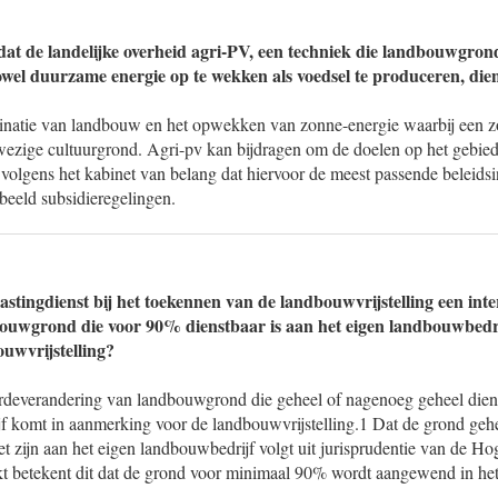
at de landelijke overheid agri-PV, een techniek die landbouwgro
el duurzame energie op te wekken als voedsel te produceren, dien
inatie van landbouw en het opwekken van zonne-energie waarbij een 
ezige cultuurgrond. Agri-pv kan bijdragen om de doelen op het gebied 
s volgens het kabinet van belang dat hiervoor de meest passende beleids
beeld subsidieregelingen.
astingdienst bij het toekennen van de landbouwvrijstelling een inte
bouwgrond die voor 90% dienstbaar is aan het eigen landbouwbedr
uwvrijstelling?
ardeverandering van landbouwgrond die geheel of nagenoeg geheel diens
f komt in aanmerking voor de landbouwvrijstelling.1 Dat de grond geh
t zijn aan het eigen landbouwbedrijf volgt uit jurisprudentie van de H
kt betekent dit dat de grond voor minimaal 90% wordt aangewend in het