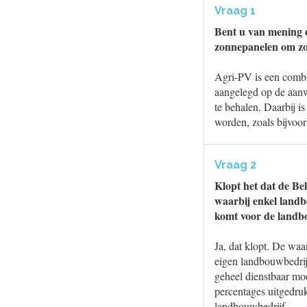
Vraag 1
Bent u van mening d
zonnepanelen om zow
Agri-PV is een comb
aangelegd op de aanw
te behalen. Daarbij i
worden, zoals bijvoor
Vraag 2
Klopt het dat de Bel
waarbij enkel land
komt voor de landbo
Ja, dat klopt. De wa
eigen landbouwbedrij
geheel dienstbaar moe
percentages uitgedru
landbouwbedrijf.