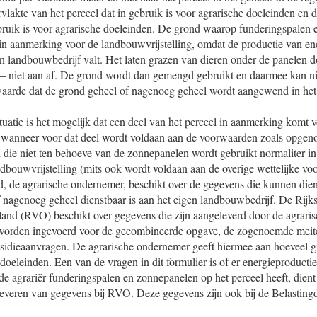
lakte van het perceel dat in gebruik is voor agrarische doeleinden en 
ebruik is voor agrarische doeleinden. De grond waarop funderingspalen 
in aanmerking voor de landbouwvrijstelling, omdat de productie van ene
van landbouwbedrijf valt. Het laten grazen van dieren onder de panelen d
– niet aan af. De grond wordt dan gemengd gebruikt en daarmee kan n
aarde dat de grond geheel of nagenoeg geheel wordt aangewend in het
tuatie is het mogelijk dat een deel van het perceel in aanmerking komt 
, wanneer voor dat deel wordt voldaan aan de voorwaarden zoals opgen
 die niet ten behoeve van de zonnepanelen wordt gebruikt normaliter i
ndbouwvrijstelling (mits ook wordt voldaan aan de overige wettelijke v
, de agrarische ondernemer, beschikt over de gegevens die kunnen dien
 nagenoeg geheel dienstbaar is aan het eigen landbouwbedrijf. De Rijks
d (RVO) beschikt over gegevens die zijn aangeleverd door de agrari
worden ingevoerd voor de gecombineerde opgave, de zogenoemde meite
sidieaanvragen. De agrarische ondernemer geeft hiermee aan hoeveel gr
 doeleinden. Een van de vragen in dit formulier is of er energieproductie
 agrariër funderingspalen en zonnepanelen op het perceel heeft, dient
nleveren van gegevens bij RVO. Deze gegevens zijn ook bij de Belasting