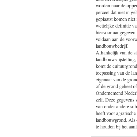
worden naar de opperv
perceel dat niet in g
geplaatst komen niet 
wettelijke definitie 
hiervoor aangegeven 
voldaan aan de voorw
landbouwbedrijf.
Afhankelijk van de si
landbouwvrijstelling
komt de cultuurgrond
toepassing van de la
eigenaar van de grond
of de grond geheel of
Ondernemend Nederlan
zelf. Deze gegevens 
van onder andere sub
heeft voor agrarische
landbouwgrond. Als de
te houden bij het aa