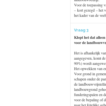
Voor de toepassing va
– kort gezegd – het 
het kader van de vee
Vraag 3
Klopt het dat alle
voor de landbouwvri
Het is afhankelijk va
aangegeven, komt de 
90%) wordt aangewend
Het opwekken van ener
Voor grond in gemeng
schapen onder de pan
de landbouwvrijstelli
landbouwgrond geheel
funderingspalen en de
voor de bepaling of 
naar het feitelijke ge