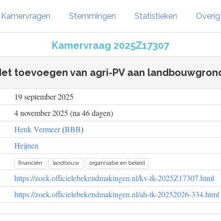
Kamervragen
Stemmingen
Statistieken
Overi
Kamervraag 2025Z17307
et toevoegen van agri-PV aan landbouwgron
19 september 2025
4 november 2025 (na 46 dagen)
Henk Vermeer
(
BBB
)
Heijnen
financiën
landbouw
organisatie en beleid
https://zoek.officielebekendmakingen.nl/kv-tk-2025Z17307.html
https://zoek.officielebekendmakingen.nl/ah-tk-20252026-334.html