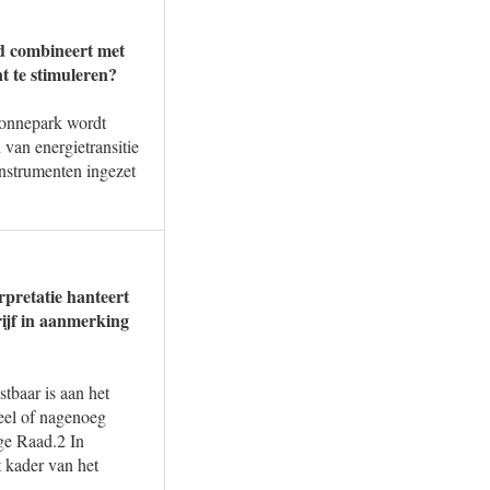
nd combineert met
t te stimuleren?
zonnepark wordt
van energietransitie
instrumenten ingezet
rpretatie hanteert
ijf in aanmerking
tbaar is aan het
eel of nagenoeg
oge Raad.2 In
 kader van het