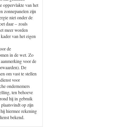
de oppervlakte van het
en zonnepanelen zijn
rgie niet onder de
oet daar – zoals
iet meer worden
 kader van het eigen
voor de
omen in de wet. Zo
n aanmerking voor de
oorwaarden). De
en om vast te stellen
dienst voor
sche ondernemers
lling, ten behoeve
ond hij in gebruik
 plaatsvindt op zijn
 hij hiermee rekening
dienst bekend.