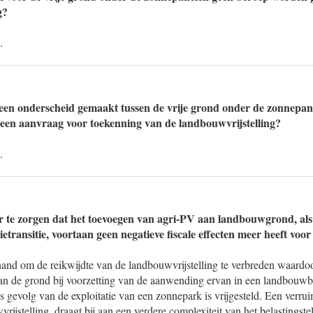
g?
.
en onderscheid gemaakt tussen de vrije grond onder de zonnepan
 een aanvraag voor toekenning van de landbouwvrijstelling?
.
r te zorgen dat het toevoegen van agri-PV aan landbouwgrond, als
ietransitie, voortaan geen negatieve fiscale effecten meer heeft voo
 hand om de reikwijdte van de landbouwvrijstelling te verbreden waardo
n de grond bij voorzetting van de aanwending ervan in een landbouwbe
 gevolg van de exploitatie van een zonnepark is vrijgesteld. Een verruim
ijstelling, draagt bij aan een verdere complexiteit van het belastingstel