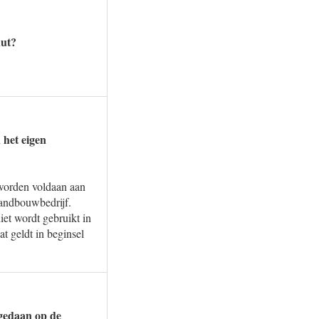
nut?
 het eigen
n worden voldaan aan
landbouwbedrijf.
et wordt gebruikt in
t geldt in beginsel
gedaan op de