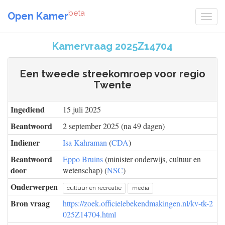
beta
Open Kamer
Kamervraag 2025Z14704
Een tweede streekomroep voor regio
Twente
Ingediend
15 juli 2025
Beantwoord
2 september 2025 (na 49 dagen)
Indiener
Isa Kahraman
(
CDA
)
Beantwoord
Eppo Bruins
(minister onderwijs, cultuur en
door
wetenschap) (
NSC
)
Onderwerpen
cultuur en recreatie
media
Bron vraag
https://zoek.officielebekendmakingen.nl/kv-tk-2
025Z14704.html