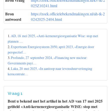
Bron vraag
https://zoek.officielebekendmakingen.nl/kv-tk-2
025Z10241.html
Bron
https://zoek.officielebekendmakingen.nl/ah-tk-2
antwoord
0242025-2404.html
1.
AD, 18 mei 2025, «Anti-kernenergieorganisatie Wise: stop met
plannen …
2.
Expertteam Energiesysteem 2050, april 2023, «Energie door
perspectief…
3.
Profundo, 27 september 2024, «Financing new nuclear:
Governments payi…
4.
Laka, 20 mei 2025, «In aanloop naar levensduurverlenging
kerncentrale…
Vraag 1
Bent u bekend met het artikel in het AD van 17 mei 2025
getiteld «Anti-kernenergieorganisatie WISE: stop met