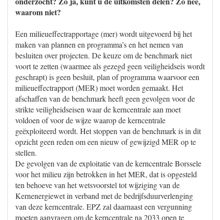
onderzocht? Zo ja, kunt u de uitkomsten delen? Zo nee,
waarom niet?
Een milieueffectrapportage (mer) wordt uitgevoerd bij het
maken van plannen en programma’s en het nemen van
besluiten over projecten. De keuze om de benchmark niet
voort te zetten (waarmee als gezegd geen veiligheidseis wordt
geschrapt) is geen besluit, plan of programma waarvoor een
milieueffectrapport (MER) moet worden gemaakt. Het
afschaffen van de benchmark heeft geen gevolgen voor de
strikte veiligheidseisen waar de kerncentrale aan moet
voldoen of voor de wijze waarop de kerncentrale
geëxploiteerd wordt. Het stoppen van de benchmark is in dit
opzicht geen reden om een nieuw of gewijzigd MER op te
stellen.
De gevolgen van de exploitatie van de kerncentrale Borssele
voor het milieu zijn betrokken in het MER, dat is opgesteld
ten behoeve van het wetsvoorstel tot wijziging van de
Kernenergiewet in verband met de bedrijfsduurverlenging
van deze kerncentrale. EPZ zal daarnaast een vergunning
moeten aanvragen om de kerncentrale na 2033 open te