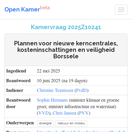
beta
Open Kamer
Kamervraag 2025Z10241
Plannen voor nieuwe kerncentrales,
kosteninschattingen en veiligheid
Borssele
Ingediend
22 mei 2025
Beantwoord
10 juni 2025 (na 19 dagen)
Indiener
Christine Teunissen
(
PvdD
)
Beantwoord
Sophie Hermans
(minister klimaat en groene
door
groei, minister infrastructuur en waterstaat)
(
VVD
),
Chris Jansen
(
PVV
)
Onderwerpen
energie
natuur en milieu