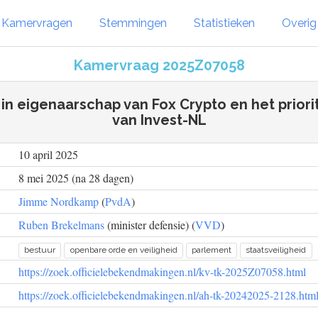
Kamervragen
Stemmingen
Statistieken
Overi
Kamervraag 2025Z07058
 in eigenaarschap van Fox Crypto en het prior
van Invest-NL
10 april 2025
8 mei 2025 (na 28 dagen)
Jimme Nordkamp
(
PvdA
)
Ruben Brekelmans
(minister defensie) (
VVD
)
bestuur
openbare orde en veiligheid
parlement
staatsveiligheid
https://zoek.officielebekendmakingen.nl/kv-tk-2025Z07058.html
https://zoek.officielebekendmakingen.nl/ah-tk-20242025-2128.htm