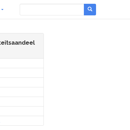
g
iteitsaandeel
l