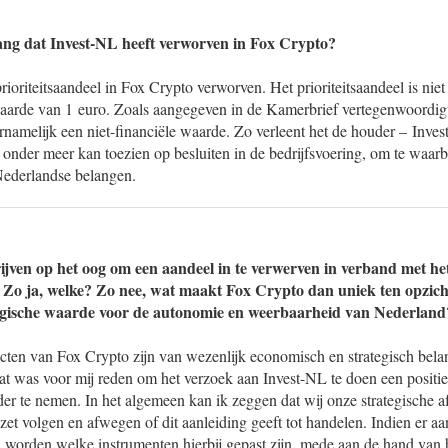
lang dat Invest-NL heeft verworven in Fox Crypto?
rioriteitsaandeel in Fox Crypto verworven. Het prioriteitsaandeel is niet
aarde van 1 euro. Zoals aangegeven in de Kamerbrief vertegenwoordigt
ornamelijk een niet-financiële waarde. Zo verleent het de houder – Inve
onder meer kan toezien op besluiten in de bedrijfsvoering, om te waarb
 Nederlandse belangen.
ijven op het oog om een aandeel in te verwerven in verband met het
 Zo ja, welke? Zo nee, wat maakt Fox Crypto dan uniek ten opzic
tegische waarde voor de autonomie en weerbaarheid van Nederland
cten van Fox Crypto zijn van wezenlijk economisch en strategisch bela
t was voor mij reden om het verzoek aan Invest-NL te doen een positie
der te nemen. In het algemeen kan ik zeggen dat wij onze strategische 
et volgen en afwegen of dit aanleiding geeft tot handelen. Indien er aan
 worden welke instrumenten hierbij gepast zijn, mede aan de hand van