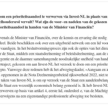
m een prioriteitsaandeel te verwerven via Invest-NL in plaats van
lhoudersrol vervult? Wat zijn de voor- en nadelen van de gekozen 
ioriteitsaandeel in handen van de Minister van Financiën?
venals de Minister van Financiën, over de kennis en ervaring die nodig 
ndeel. Beide beschikken ook over een uitgebreid netwerk om een lid vo
vaardigen. In het besluitvormingsproces zijn ook de opties van het dir
or de Staat, middels een staatsdeelneming of beleidsdeelneming, aan de
gentie en de daarmee samenhangende noodzakelijke snelheid van handele
ptraject, gekozen om aan Invest-NL het verzoek te doen om een prioritei
pto. Vanwege deze redenen heb ik het afwegingskader, «Aangaan en a
 opgenomen in de Nota Deelnemingenbeleid rijksoverheid 2022, niet t
e taken van Invest-NL is om op verzoek van de Staat een aandelenbelan
de Staat een wezenlijk economisch belang gemoeid is. Ik heb Invest-NL
 verwerven op basis van artikel 4, eerste lid, onderdeel e, van de Macht
vervolgens na een eigenstandige professionele afweging toe besloten.