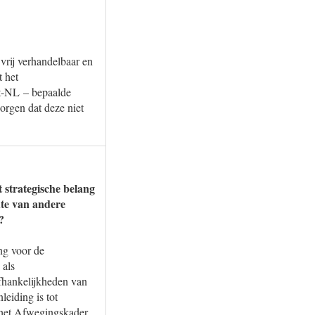
 vrij verhandelbaar en
 het
st-NL – bepaalde
orgen dat deze niet
 strategische belang
hte van andere
?
ng voor de
 als
afhankelijkheden van
leiding is tot
 het Afwegingskader