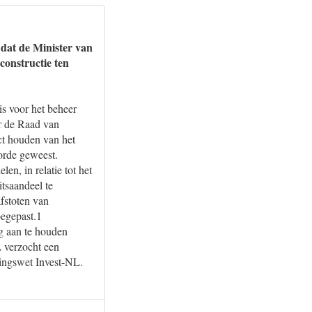
 dat de Minister van
constructie ten
is voor het beheer
or de Raad van
ect houden van het
 orde geweest.
n, in relatie tot het
tsaandeel te
fstoten van
oegepast.1
g aan te houden
 verzocht een
igingswet Invest-NL.