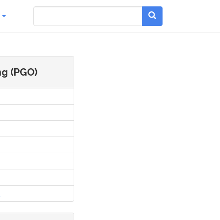
g
g (PGO)
l