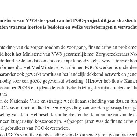
inisterie van VWS de opzet van het PGO-project dit jaar drastisch
hten waarom hiertoe is besloten en welke verbeteringen u verwach
aanleiding van de zorgen rondom de voortgang, financiering en probleme
eid heeft het Ministerie van VWS gezamenlijk met Zorgverzekeraars Ne
ederland besloten dat een andere aanpak noodzakelijk was. Hierover he
nformeerd2. Het MedMij stelsel waarbinnen PGO’s werken is onderdee
aaronder ook gewerkt wordt aan het landelijk dekkend netwerk en generi
s nodig voor een goede gegevensuitwisseling. Hierover heb ik uw Kamer 
ecember 20243 en tijdens de technische briefing die mijn ambtenaren 
025.
 de Nationale Visie en strategie werk ik aan scheiding van data en fun
 PGO’s voor functionaliteiten een vergoeding kan worden gevraagd aan 
seling van data. Het beschikbaar hebben en het kunnen inzien van de da
 een burger altijd kosteloos zijn. Afgelopen jaren was de financiering
tal gebruikers van PGO-leveranciers.
rde PGO’s vanuit de aanbesteding zijn de komende jaren gecontractee