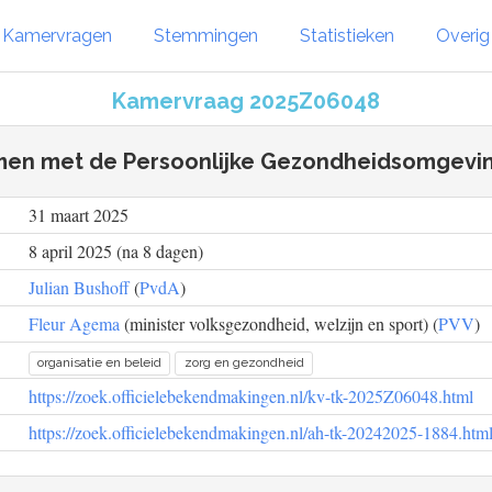
Kamervragen
Stemmingen
Statistieken
Overi
Kamervraag 2025Z06048
men met de Persoonlijke Gezondheidsomgevin
31 maart 2025
8 april 2025 (na 8 dagen)
Julian Bushoff
(
PvdA
)
Fleur Agema
(minister volksgezondheid, welzijn en sport) (
PVV
)
organisatie en beleid
zorg en gezondheid
https://zoek.officielebekendmakingen.nl/kv-tk-2025Z06048.html
https://zoek.officielebekendmakingen.nl/ah-tk-20242025-1884.htm