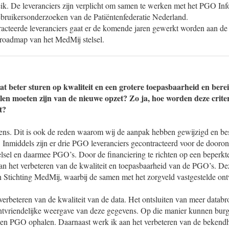
eik. De leveranciers zijn verplicht om samen te werken met het PGO Inf
bruikersonderzoeken van de Patiëntenfederatie Nederland.
racteerde leveranciers gaat er de komende jaren gewerkt worden aan de
roadmap van het MedMij stelsel.
at beter sturen op kwaliteit en een grotere toepasbaarheid en ber
len moeten zijn van de nieuwe opzet? Zo ja, hoe worden deze cri
t?
 eens. Dit is ook de reden waarom wij de aanpak hebben gewijzigd en b
 Inmiddels zijn er drie PGO leveranciers gecontracteerd voor de dooro
sel en daarmee PGO’s. Door de financiering te richten op een beperkt
aan het verbeteren van de kwaliteit en toepasbaarheid van de PGO’s. De
an Stichting MedMij, waarbij de samen met het zorgveld vastgestelde o
erbeteren van de kwaliteit van de data. Het ontsluiten van meer datab
ntvriendelijke weergave van deze gegevens. Op die manier kunnen burg
igen PGO ophalen. Daarnaast werk ik aan het verbeteren van de beken