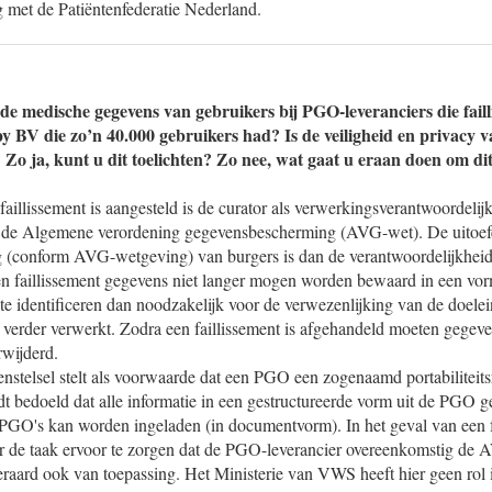
met de Patiëntenfederatie Nederland.
e medische gegevens van gebruikers bij PGO-leveranciers die failli
y BV die zo’n 40.000 gebruikers had? Is de veiligheid en privacy 
Zo ja, kunt u dit toelichten? Zo nee, wat gaat u eraan doen om d
 faillissement is aangesteld is de curator als verwerkingsverantwoordelij
 de Algemene verordening gegevensbescherming (AVG-wet). De uitoefe
 (conform AVG-wetgeving) van burgers is dan de verantwoordelijkheid 
een faillissement gegevens niet langer mogen worden bewaard in een vor
e identificeren dan noodzakelijk voor de verwezenlijking van de doele
verder verwerkt. Zodra een faillissement is afgehandeld moeten gegeve
rwijderd.
stelsel stelt als voorwaarde dat een PGO een zogenaamd portabiliteit
 bedoeld dat alle informatie in een gestructureerde vorm uit de PGO 
 PGO's kan worden ingeladen (in documentvorm). In het geval van een f
r de taak ervoor te zorgen dat de PGO-leverancier overeenkomstig de A
raard ook van toepassing. Het Ministerie van VWS heeft hier geen rol 