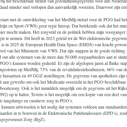
 bij het beschikbaar stellen van gezondheidsgegevens voor alle Nederla
daad minder snel verlopen dan aanvankelijk voorzien. Daarvoor zijn ee
start met de ontwikkeling van het MedMij-stelsel voor de PGO had het
ijn en Sport (VWS) geen regie hierop. Dat betekende ook dat het mini
sier mocht maken. Het zorgveld en de politiek hebben mijn voorganger
egie te nemen. Dit heeft in 2023 geleid tot de Wet elektronische gegeven
a is in 2025 de European Health Data Space (EHDS) van kracht gewor
rol van het Ministerie van VWS. Dat zijn stappen in de goede richting.
ijd om alle systemen van de meer dan 50.000 zorgaanbieders aan te slui
 PGO’s kunnen worden gedeeld. Er zijn de afgelopen jaren al flinke st
angesloten op MedMij, 73% van de revalidatieziekenhuizen, 46% van de
e huisartsen en 49 GGZ-instellingen. De gegevens van apothekers zijn 
t aan gewerkt om ook het Medicatie-overzicht in het PGO beschikbaar te
eboortezorg. Ook is het inmiddels mogelijk om de gegevens uit het Rij
992) op te halen. Tevens is het mogelijk om een kopie van een deel van
de langdurige en curatieve zorg in PGO’s.
kunnen uitwisselen is het nodig dat systemen voldoen aan standaarden.
aarden in te bouwen in de Elektronische Patiëtendossiers (EPD’s), zoal
isgegevensset Zorg (BgZ).