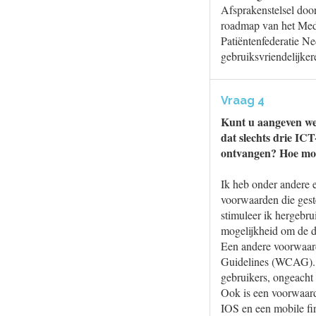
Afsprakenstelsel door
roadmap van het MedM
Patiëntenfederatie N
gebruiksvriendelijke
Vraag 4
Kunt u aangeven wel
dat slechts drie IC
ontvangen? Hoe moet
Ik heb onder andere 
voorwaarden die geste
stimuleer ik hergebru
mogelijkheid om de da
Een andere voorwaard
Guidelines (WCAG). H
gebruikers, ongeacht
Ook is een voorwaard
IOS en een mobile fir