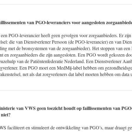
illissementen van PGO-leveranciers voor aangesloten zorgaanbied
 een PGO-leverancier heeft geen gevolgen voor zorgaanbieders. Er zijn 
sel: die van Dienstverlener Persoon (de PGO-leverancier) en van Dien
eling met de bronsystemen van de zorgaanbieder). Het stoppen van ee
nt en zorgaanbieders die zijn aangesloten. Een PGO wordt gekozen door
keuzehulp van de Patiëntenfederatie Nederland. Een Dienstverlener Aa
rgverlener. Een PGO moet een MedMij-label hebben om gezondheidsge
kenstelsel, net als dat zorgverleners dat label moeten hebben om data 
inisterie van VWS geen toezicht houdt op faillissementen van PGO-
 niet?
WS faciliteert en stimuleert de ontwikkeling van PGO’s, maar draagt ge