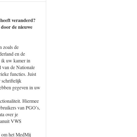
 heeft veranderd?
t door de nieuwe
n zoals de
derland en de
b ik uw kamer in
l van de Nationale
eke functies. Juist
schriftelijk
hebben gegeven in uw
ctionaliteit. Hiermee
gebruikers van PGO’s,
ta over je
 vanuit VWS
rd om het MedMij