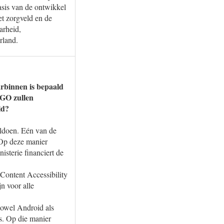
asis van de ontwikkel
t zorgveld en de
arheid,
rland.
arbinnen is bepaald
PGO zullen
ld?
oldoen. Eén van de
 Op deze manier
isterie financiert de
Content Accessibility
n voor alle
zowel Android als
s. Op die manier