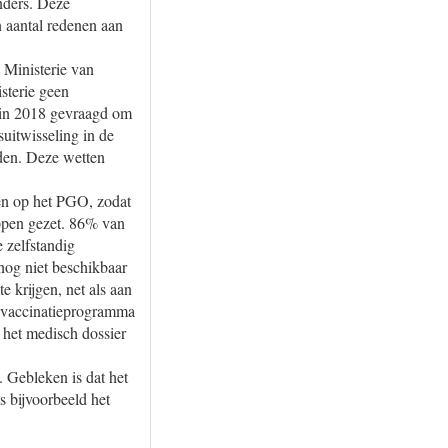
nders. Deze
n aantal redenen aan
 Ministerie van
sterie geen
 in 2018 gevraagd om
suitwisseling in de
den. Deze wetten
ten op het PGO, zodat
appen gezet. 86% van
 zelfstandig
nog niet beschikbaar
 krijgen, net als aan
ksvaccinatieprogramma
 het medisch dossier
 Gebleken is dat het
s bijvoorbeeld het