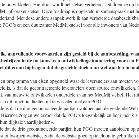
 te ontwikkelen. Hierdoor wordt het stelsel verbeterd. Dit doen ze op b
ij afsprakenstelsel. Deze roadmap is opgesteld in samenspraak met he
ederland. Met deze andere aanpak werk ik aan verbeterde databeschikba
re PGO’s en een duurzamer MedMij-stelsel voor alle inwoners van Nede
ke aanvullende voorwaarden zijn gesteld bij de aanbesteding, wa
T-bedrijven in de toekomst een ontwikkelingsfinanciering voor een 
 dit eraan bijdragen dat de gestelde doelen nu wel worden behaa
een programma van eisen opgesteld waar de leveranciers aan moeten v
ld is, is dat de gecontracteerde leveranciers open source ontwikkelen.
ik van nieuw te ontwikkelen onderdelen van het MedMij stelsel. Het min
ta uit functionaliteiten uit te wisselen met een PGO.
e is dat de drie gecontracteerde partijen voldoen aan de geldende Web 
iermee zorgen we ervoor dat de PGO’s toegankelijk en begrijpelijk zij
 hun digitale vaardigheden».
e dat de drie gecontracteerde partijen hun PGO moeten aanbieden op 
st ontworpen website, zodat de website goed op telefoon te gebruiken i