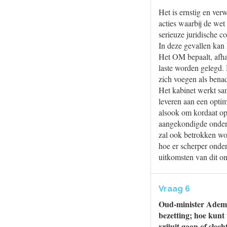
Het is ernstig en ver
acties waarbij de wet
serieuze juridische c
In deze gevallen kan 
Het OM bepaalt, afha
laste worden gelegd. 
zich voegen als benad
Het kabinet werkt sa
leveren aan een opti
alsook om kordaat op 
aangekondigde onder
zal ook betrokken w
hoe er scherper onde
uitkomsten van dit o
Vraag 6
Oud-minister Adema h
bezetting; hoe kunt 
vrijuit gaan of slec