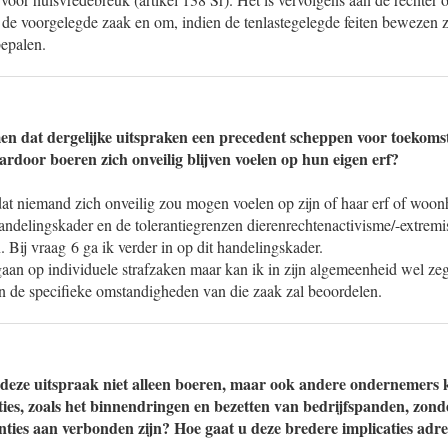
r de voorgelegde zaak en om, indien de tenlastegelegde feiten bewezen z
bepalen.
n dat dergelijke uitspraken een precedent scheppen voor toekomst
ardoor boeren zich onveilig blijven voelen op hun eigen erf?
dat niemand zich onveilig zou mogen voelen op zijn of haar erf of woo
«Handelingskader en de tolerantiegrenzen dierenrechtenactivisme/-extr
. Bij vraag 6 ga ik verder in op dit handelingskader.
gaan op individuele strafzaken maar kan ik in zijn algemeenheid wel zeg
an de specifieke omstandigheden van die zaak zal beoordelen.
at deze uitspraak niet alleen boeren, maar ook andere ondernemer
cties, zoals het binnendringen en bezetten van bedrijfspanden, zond
nties aan verbonden zijn? Hoe gaat u deze bredere implicaties adr