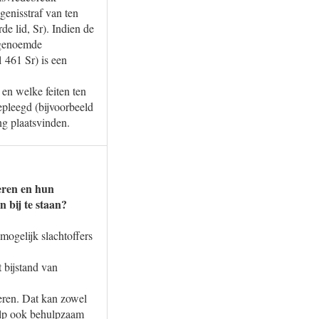
genisstraf van ten
de lid, Sr). Indien de
 genoemde
 461 Sr) is een
en welke feiten ten
gepleegd (bijvoorbeeld
ng plaatsvinden.
eren en hun
 bij te staan?
 mogelijk slachtoffers
 bijstand van
deren. Dat kan zowel
hulp ook behulpzaam