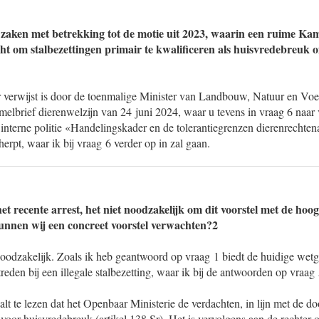
 zaken met betrekking tot de motie uit 2023, waarin een ruime K
ht om stalbezettingen primair te kwalificeren als huisvredebreuk o
 verwijst is door de toenmalige Minister van Landbouw, Natuur en Voe
elbrief dierenwelzijn van 24 juni 2024, waar u tevens in vraag 6 naar 
 interne politie «Handelingskader en de tolerantiegrenzen dierenrechten
rpt, waar ik bij vraag 6 verder op in zal gaan.
het recente arrest, het niet noodzakelijk om dit voorstel met de hoog
nnen wij een concreet voorstel verwachten?2
 noodzakelijk. Zoals ik heb geantwoord op vraag 1 biedt de huidige we
reden bij een illegale stalbezetting, waar ik bij de antwoorden op vraag 
 valt te lezen dat het Openbaar Ministerie de verdachten, in lijn met de 
 voor huisvredebreuk (artikel 138 Sr). Het is vervolgens aan de rechter