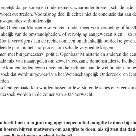
werpelijk dat personen en ondernemers, waaronder boeren, schade lijden 
 wordt overtreden. Vooralsnog deel ik echter niet de conclusie dat aan de
onsequenties verbonden zijn.
het Openbaar Ministerie vervolgen, onder meer voor vernieling of huis
nkelijk van de omstandigheden, of vervolging aangewezen is en – zo ja
Het is vervolgens aan de rechter om een onafhankelijk oordeel te geven
eelde partij in het strafproces, om schade vergoed te krijgen.
men met burgemeesters, politie, Openbaar Ministerie en anderen die ee
male mix van maatregelen om zowel vreedzame demonstraties te facilite
te kunnen treden tegen degenen die zich niet aan de wet houden. In he
zoek dat wordt uitgevoerd via het Wetenschappelijk Onderzoek- en 
orden
rscheid gemaakt kan worden tussen ordeverstorende acties en vreedzam
nderzoek worden in de zomer van 2025 verwacht.
eeft boeren in juni nog opgeroepen altijd aangifte te doen bij stal
u boeren blijven motiveren om aangifte te doen, als zij zien dat dade
hts een lichte boete opgelegd krijgen?