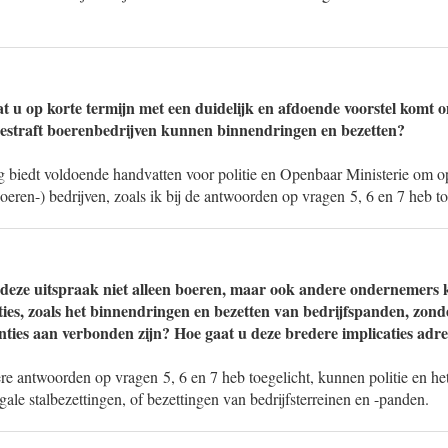
t u op korte termijn met een duidelijk en afdoende voorstel komt
gestraft boerenbedrijven kunnen binnendringen en bezetten?
 biedt voldoende handvatten voor politie en Openbaar Ministerie om op
eren-) bedrijven, zoals ik bij de antwoorden op vragen 5, 6 en 7 heb to
at deze uitspraak niet alleen boeren, maar ook andere ondernemer
cties, zoals het binnendringen en bezetten van bedrijfspanden, zond
nties aan verbonden zijn? Hoe gaat u deze bredere implicaties adr
ere antwoorden op vragen 5, 6 en 7 heb toegelicht, kunnen politie en h
egale stalbezettingen, of bezettingen van bedrijfsterreinen en -panden.