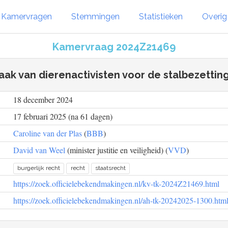
Kamervragen
Stemmingen
Statistieken
Overi
Kamervraag 2024Z21469
raak van dierenactivisten voor de stalbezetting
18 december 2024
17 februari 2025 (na 61 dagen)
Caroline van der Plas
(
BBB
)
David van Weel
(minister justitie en veiligheid) (
VVD
)
burgerlijk recht
recht
staatsrecht
https://zoek.officielebekendmakingen.nl/kv-tk-2024Z21469.html
https://zoek.officielebekendmakingen.nl/ah-tk-20242025-1300.htm