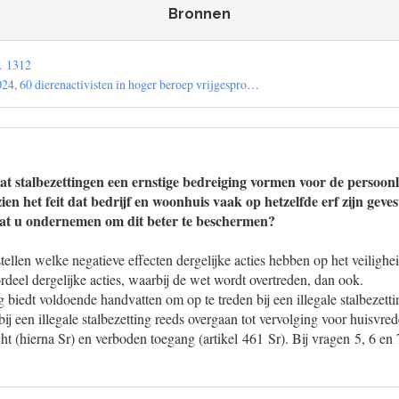
Bronnen
. 1312
4, 60 dierenactivisten in hoger beroep vrijgespro…
at stalbezettingen een ernstige bedreiging vormen voor de persoonli
en het feit dat bedrijf en woonhuis vaak op hetzelfde erf zijn geves
aat u ondernemen om dit beter te beschermen?
tellen welke negatieve effecten dergelijke acties hebben op het veiligh
deel dergelijke acties, waarbij de wet wordt overtreden, dan ook.
biedt voldoende handvatten om op te treden bij een illegale stalbezetti
ij een illegale stalbezetting reeds overgaan tot vervolging voor huisvre
t (hierna Sr) en verboden toegang (artikel 461 Sr). Bij vragen 5, 6 en 7