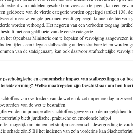
ich bedient van middelen geschikt om vrees aan te jagen, kan een gevan
een geldboete van de vierde categorie worden opgelegd (artikel 138, der
 twee of meer verenigde personen wordt gepleegd, kunnen de hiervoor
derde worden verhoogd. Het negeren van een verboden toegang (artikel
 bestraft met een geldboete van de eerste categorie.
aan het Openbaar Ministerie om te bepalen of vervolging aangewezen is 
Indien tijdens een illegale stalbezetting andere strafbare feiten worden 
ommen van de staleigenaar), kan ook daarvoor strafrechtelijke vervolgi
e psychologische en economische impact van stalbezettingen op bo
beleidsvorming? Welke maatregelen zijn beschikbaar om hen hierin
lachtoffers van overtreders van de wet en ik zet mij iedere dag in zoveel
ertreders van de wet te bestraffen.
ifte worden in principe alle slachtoffers gewezen op de mogelijkheid tot
htofferhulp biedt juridische, praktische en emotionele hulp.4
toffer mogelijk om binnen het strafproces een schadevergoeding te vor
iële schade zijn.5 Bij het indienen van zo’n vordering kan Slachtoffer