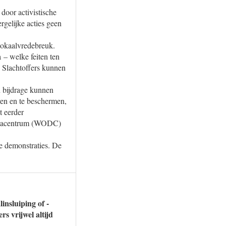
door activistische
rgelijke acties geen
/lokaalvredebreuk.
 – welke feiten ten
. Slachtoffers kunnen
n bijdrage kunnen
ren en te beschermen,
t eerder
Datacentrum (WODC)
e demonstraties. De
insluiping of -
rs vrijwel altijd