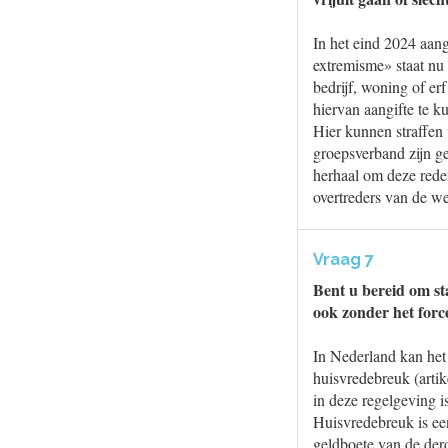
In het eind 2024 aang
extremisme» staat nu
bedrijf, woning of er
hiervan aangifte te k
Hier kunnen straffen
groepsverband zijn ge
herhaal om deze reden
overtreders van de we
Vraag 7
Bent u bereid om st
ook zonder het forc
In Nederland kan het 
huisvredebreuk (arti
in deze regelgeving i
Huisvredebreuk is een
geldboete van de derd