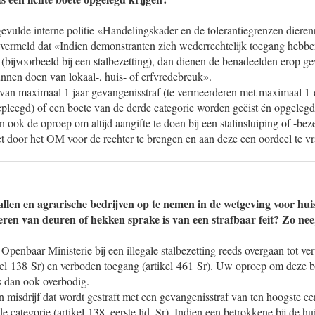
evulde interne politie «Handelingskader en de tolerantiegrenzen dieren
 vermeld dat «Indien demonstranten zich wederrechtelijk toegang hebben
f (bijvoorbeeld bij een stalbezetting), dan dienen de benadeelden erop 
unnen doen van lokaal-, huis- of erfvredebreuk».
 van maximaal 1 jaar gevangenisstraf (te vermeerderen met maximaal 1 
pleegd) of een boete van de derde categorie worden geëist én opgelegd 
 ook de oproep om altijd aangifte te doen bij een stalinsluiping of -beze
t door het OM voor de rechter te brengen en aan deze een oordeel te v
allen en agrarische bedrijven op te nemen in de wetgeving voor hu
eren van deuren of hekken sprake is van een strafbaar feit? Zo ne
Openbaar Ministerie bij een illegale stalbezetting reeds overgaan tot ve
kel 138 Sr) en verboden toegang (artikel 461 Sr). Uw oproep om deze b
s dan ook overbodig.
 misdrijf dat wordt gestraft met een gevangenisstraf van ten hoogste ee
e categorie (artikel 138, eerste lid, Sr). Indien een betrokkene bij de h