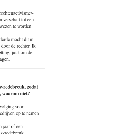
rechtenactivisme/-
 verschaft tot een
gewezen te worden
derde mocht dit in
door de rechter. Ik
tting, juist om de
ragen.
isvredebreuk, zodat
e, waarom niet?
rvolging voor
edrijven op te nemen
n jaar of een
uisvredebreuk