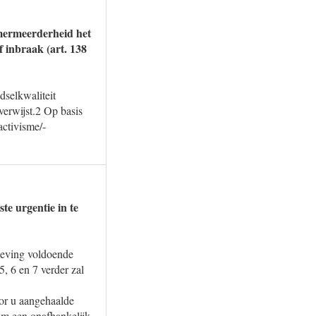
amermeerderheid het
f inbraak (art. 138
dselkwaliteit
verwijst.2 Op basis
activisme/-
ste urgentie in te
tgeving voldoende
5, 6 en 7 verder zal
door u aangehaalde
 om een onafhankelijk