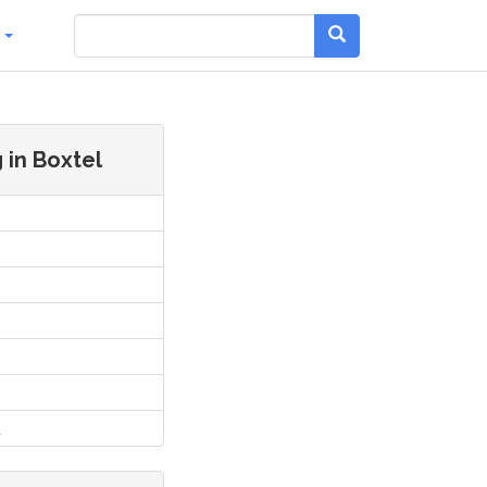
g
 in Boxtel
l