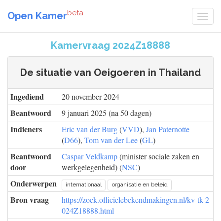
beta
Open Kamer
Kamervraag 2024Z18888
De situatie van Oeigoeren in Thailand
Ingediend
20 november 2024
Beantwoord
9 januari 2025 (na 50 dagen)
Indieners
Eric van der Burg
(
VVD
),
Jan Paternotte
(
D66
),
Tom van der Lee
(
GL
)
Beantwoord
Caspar Veldkamp
(minister sociale zaken en
door
werkgelegenheid) (
NSC
)
Onderwerpen
internationaal
organisatie en beleid
Bron vraag
https://zoek.officielebekendmakingen.nl/kv-tk-2
024Z18888.html