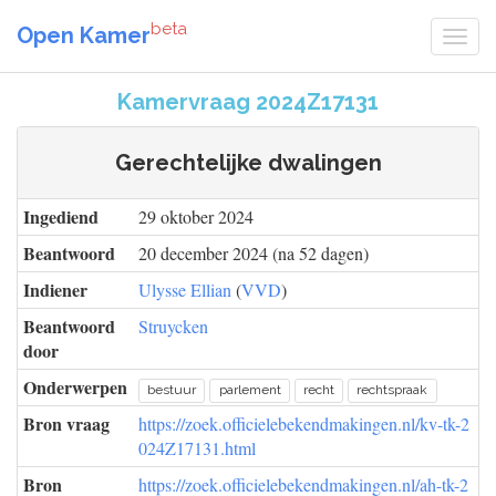
beta
Open Kamer
Kamervraag 2024Z17131
Gerechtelijke dwalingen
Ingediend
29 oktober 2024
Beantwoord
20 december 2024 (na 52 dagen)
Indiener
Ulysse Ellian
(
VVD
)
Beantwoord
Struycken
door
Onderwerpen
bestuur
parlement
recht
rechtspraak
Bron vraag
https://zoek.officielebekendmakingen.nl/kv-tk-2
024Z17131.html
Bron
https://zoek.officielebekendmakingen.nl/ah-tk-2