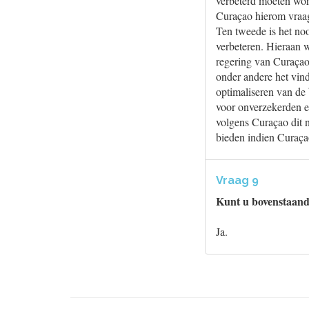
verbeterd moeten wor
Curaçao hierom vraag
Ten tweede is het noo
verbeteren. Hieraan 
regering van Curaça
onder andere het vin
optimaliseren van de 
voor onverzekerden e
volgens Curaçao dit 
bieden indien Curaça
Vraag 9
Kunt u bovenstaand
Ja.