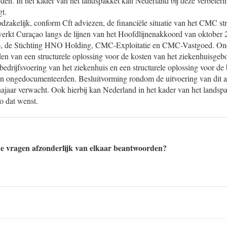
den. In het kader van het landspakket kan Nederland bij deze verbeteri
t.
dzakelijk, conform Cft adviezen, de financiële situatie van het CMC str
werkt Curaçao langs de lijnen van het Hoofdlijnenakkoord van oktober 
o, de Stichting HNO Holding, CMC-Exploitatie en CMC-Vastgoed. Onde
den van een structurele oplossing voor de kosten van het ziekenhuisgeb
bedrijfsvoering van het ziekenhuis en een structurele oplossing voor de
n ongedocumenteerden. Besluitvorming rondom de uitvoering van dit 
najaar verwacht. Ook hierbij kan Nederland in het kader van het landsp
o dat wenst.
e vragen afzonderlijk van elkaar beantwoorden?