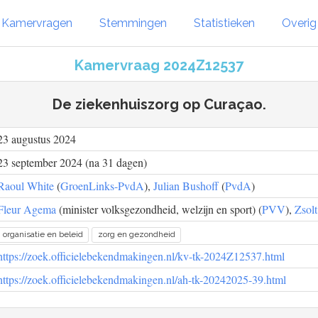
Kamervragen
Stemmingen
Statistieken
Overi
Kamervraag 2024Z12537
De ziekenhuiszorg op Curaçao.
23 augustus 2024
23 september 2024 (na 31 dagen)
Raoul White
(
GroenLinks-PvdA
),
Julian Bushoff
(
PvdA
)
Fleur Agema
(minister volksgezondheid, welzijn en sport) (
PVV
),
Zsol
organisatie en beleid
zorg en gezondheid
https://zoek.officielebekendmakingen.nl/kv-tk-2024Z12537.html
https://zoek.officielebekendmakingen.nl/ah-tk-20242025-39.html