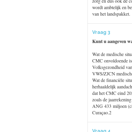
zorg en dus ook de co
wordt ambtelijk en b
van het landspakket.
Vraag 3
Kunt u aangeven wat
Wat de medische situat
CMC onvoldoende is. 
Volksgezondheid van
VWS/ZJCN medische u
Wat de financiële situ
herhaaldelijk aandach
dat het CMC eind 20
zoals de jaarrekenin
ANG 433 miljoen (cir
Curaçao.2
Vraag 4