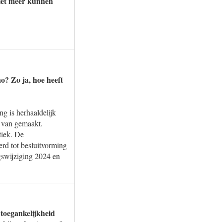
niet meer kunnen
o? Zo ja, hoe heeft
g is herhaaldelijk
k van gemaakt.
tiek. De
erd tot besluitvorming
gswijziging 2024 en
 toegankelijkheid