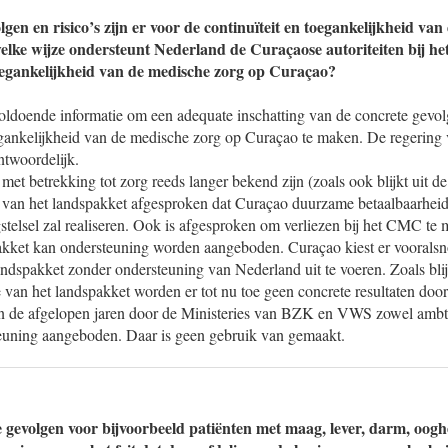
gen en risico’s zijn er voor de continuïteit en toegankelijkheid va
lke wijze ondersteunt Nederland de Curaçaose autoriteiten bij h
toegankelijkheid van de medische zorg op Curaçao?
voldoende informatie om een adequate inschatting van de concrete gevolg
oegankelijkheid van de medische zorg op Curaçao te maken. De regering
ntwoordelijk.
t betrekking tot zorg reeds langer bekend zijn (zoals ook blijkt uit d
r van het landspakket afgesproken dat Curaçao duurzame betaalbaarheid
gstelsel zal realiseren. Ook is afgesproken om verliezen bij het CMC te 
akket kan ondersteuning worden aangeboden. Curaçao kiest er voorals
ndspakket zonder ondersteuning van Nederland uit te voeren. Zoals blij
 van het landspakket worden er tot nu toe geen concrete resultaten doo
in de afgelopen jaren door de Ministeries van BZK en VWS zowel ambtel
teuning aangeboden. Daar is geen gebruik van gemaakt.
e gevolgen voor bijvoorbeeld patiënten met maag, lever, darm, oogh