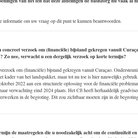
eningen van het feit dat deze afdelingen de basiszorg nu vaak al 
 de informatie om uw vraag op dit punt te kunnen beantwoorden.
 concreet verzoek om (financiële) bijstand gekregen vanuit Curaça
? Zo nee, verwacht u een dergelijk verzoek op korte termijn?
verzoek om (financiële) bijstand gekregen vanuit Curaçao. Ondersteunin
et kader van het landspakket, maar tot nu toe is hier nauwelijks gebrui
oktober 2022 aan een structurele oplossing voor de financiële problema
naar verwachting eind 2024 plaats. Het Cft heeft herhaaldelijk geadvise
erwerken in de begroting. Dit zou zichtbaar moeten zijn in de begrotin
rmijn de maatregelen die u noodzakelijk acht om de continuïteit en