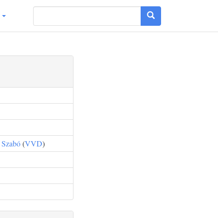
g
t Szabó
(
VVD
)