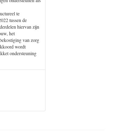
ngen ondersteunen als
uctureel te
2022 tussen de
rdelen hiervan zijn
ouw, het
 bekostiging van zorg
akkoord wordt
akket ondersteuning