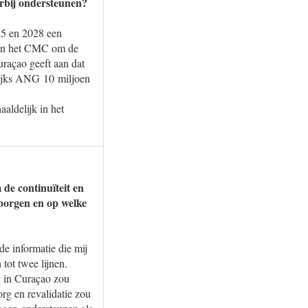
rbij ondersteunen?
25 en 2028 een
aan het CMC om de
uraçao geeft aan dat
rlijks ANG 10 miljoen
aldelijk in het
 de continuïteit en
borgen en op welke
e informatie die mij
tot twee lijnen.
rg in Curaçao zou
rg en revalidatie zou