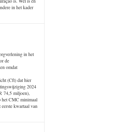
uraçao is. Wel is en
ndere in het kader
orgverlening in het
or de
ten omdat
cht (Cft) dat hier
otingswijziging 2024
 74,5 miljoen),
 op het CMC minimaal
 eerste kwartaal van