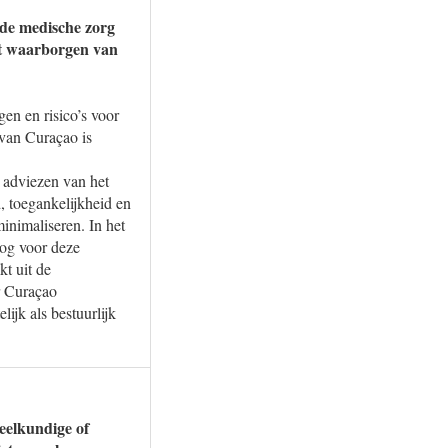
n de medische zorg
et waarborgen van
en en risico’s voor
 van Curaçao is
e adviezen van het
, toegankelijkheid en
minimaliseren. In het
nog voor deze
kt uit de
r Curaçao
ijk als bestuurlijk
eelkundige of