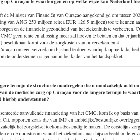
rg op Curaçao te waarborgen en op welke wijze kan Nederland hie
ft de Minister van Financiën van Curaçao aangekondigd om tussen 20
ering van ANG 253 miljoen (circa EUR 126,5 miljoen) toe te kennen 
borgen en de financiële gezondheid van het ziekenhuis te verbeteren. C
t CMC geen rente en aflossing meer zal hoeven te betalen en dat er jaa
) beschikbaar komt voor de zorgkosten van onverzekerden.4
Curaçao om een verzoek om bijstand te doen waarbij ik opmerk dat herha
om te ondersteunen is gedaan in het kader van het landspakket.
gere termijn de structurele maatregelen die u noodzakelijk acht om
 van de medische zorg op Curaçao voor de langere termijn te waar
d hierbij ondersteunen?
esenteerde aanvullende financiering van het CMC, kom ik op basis van d
n Cft, rapporten zoals die van IMF en ambtelijke/bestuurlijke overleggen 
dzakelijk het zorgstelsel toekomstbestendig te maken. De eerstelijns zo
den en de doorstroom vanuit het ziekenhuis naar bijvoorbeeld ouderenzo