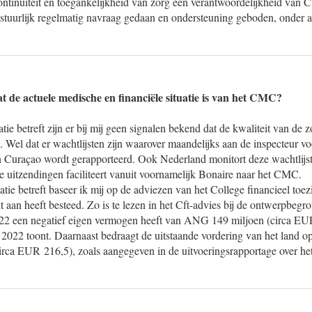
ntinuïteit en toegankelijkheid van zorg een verantwoordelijkheid van C
estuurlijk regelmatig navraag gedaan en ondersteuning geboden, onder a
 de actuele medische en financiële situatie is van het CMC?
ie betreft zijn er bij mij geen signalen bekend dat de kwaliteit van de z
Wel dat er wachtlijsten zijn waarover maandelijks aan de inspecteur vo
 Curaçao wordt gerapporteerd. Ook Nederland monitort deze wachtlijs
itzendingen faciliteert vanuit voornamelijk Bonaire naar het CMC.
atie betreft baseer ik mij op de adviezen van het College financieel toezi
t aan heeft besteed. Zo is te lezen in het Cft-advies bij de ontwerpbegr
22 een negatief eigen vermogen heeft van ANG 149 miljoen (circa EUR
g 2022 toont. Daarnaast bedraagt de uitstaande vordering van het land
ca EUR 216,5), zoals aangegeven in de uitvoeringsrapportage over het