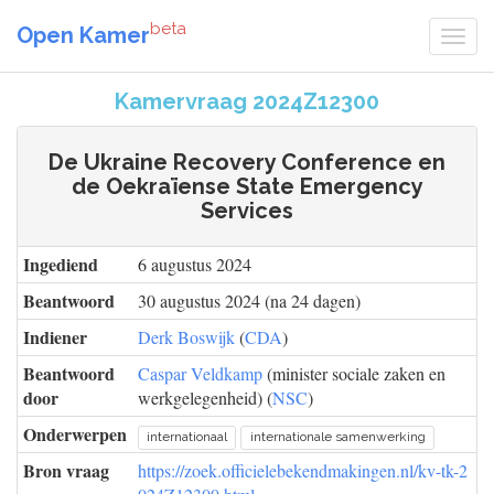
beta
Open Kamer
Kamervraag 2024Z12300
De Ukraine Recovery Conference en
de Oekraïense State Emergency
Services
Ingediend
6 augustus 2024
Beantwoord
30 augustus 2024 (na 24 dagen)
Indiener
Derk Boswijk
(
CDA
)
Beantwoord
Caspar Veldkamp
(minister sociale zaken en
door
werkgelegenheid) (
NSC
)
Onderwerpen
internationaal
internationale samenwerking
Bron vraag
https://zoek.officielebekendmakingen.nl/kv-tk-2