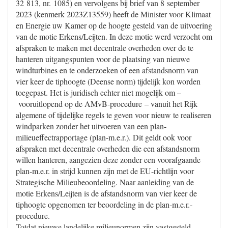
32 813, nr. 1085) en vervolgens bij brief van 8 september
2023 (kenmerk 2023Z13559) heeft de Minister voor Klimaat
en Energie uw Kamer op de hoogte gesteld van de uitvoering
van de motie Erkens/Leijten. In deze motie werd verzocht om
afspraken te maken met decentrale overheden over de te
hanteren uitgangspunten voor de plaatsing van nieuwe
windturbines en te onderzoeken of een afstandsnorm van
vier keer de tiphoogte (Deense norm) tijdelijk kon worden
toegepast. Het is juridisch echter niet mogelijk om –
vooruitlopend op de AMvB-procedure – vanuit het Rijk
algemene of tijdelijke regels te geven voor nieuw te realiseren
windparken zonder het uitvoeren van een plan-
milieueffectrapportage (plan-m.e.r.). Dit geldt ook voor
afspraken met decentrale overheden die een afstandsnorm
willen hanteren, aangezien deze zonder een voorafgaande
plan-m.e.r. in strijd kunnen zijn met de EU-richtlijn voor
Strategische Milieubeoordeling. Naar aanleiding van de
motie Erkens/Leijten is de afstandsnorm van vier keer de
tiphoogte opgenomen ter beoordeling in de plan-m.e.r.-
procedure.
Totdat nieuwe landelijke milieunormen zijn vastgesteld,