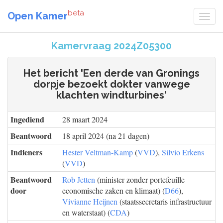
beta
Open Kamer
Kamervraag 2024Z05300
Het bericht 'Een derde van Gronings
dorpje bezoekt dokter vanwege
klachten windturbines'
Ingediend
28 maart 2024
Beantwoord
18 april 2024 (na 21 dagen)
Indieners
Hester Veltman-Kamp
(
VVD
),
Silvio Erkens
(
VVD
)
Beantwoord
Rob Jetten
(minister zonder portefeuille
door
economische zaken en klimaat) (
D66
),
Vivianne Heijnen
(staatssecretaris infrastructuur
en waterstaat) (
CDA
)