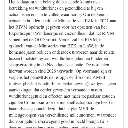
Het is daarom van belang de bestaande kennis met
betrekking tot windturbines en gezondheid te blijven
actualiseren en aan te vullen waar nodig. Om de kennis
actueel te houden heeft het Ministerie van EZK in 2021 aan
het RIVM opdracht gegeven voor het opzetten van het
Expertisepunt Windenergie en Gezondheid, dat het RIVM
samen met de GGD vormt. Verder zal het RIVM, in
opdracht van de Ministeries van EZK en IenW, in de
komende jaren ook een onderzoek uitvoeren naar de relatie
tussen blootstelling aan windturbinegeluid en hinder en
slaapverstoring in de Nederlandse situatie. De resultaten
hiervan worden eind 2026 verwacht. Op voorhand zijn er
volgens het planMER dat is opgesteld voor de AMvB
(ontwerpbesluit windturbines leefomgeving) overigens geen
aanwijzingen dat eerder gevonden verbanden tussen
windturbinegeluid en effecten niet meer toepasbaar zouden
zijn. De Commissie voor de milieueffectrapportage heeft in
haar advies geconcludeerd dat het planMER de
milieugevolgen van verschillende milieunormen, waaronder
die voor geluid, overwegend goed in beeld brengt. Er is
daarom geen reden om te wachten met het opstellen van